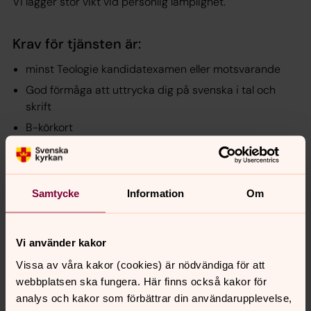
Vi lägger stor vikt vid personlig lämplighet.
Krav för tjänsten är:
minst Teologie kandidatexamen eller motsvarande
God förmåga att uttrycka dig på svenska i tal och
skrift
B-körkort
Meriterande:
Erfarenhet av arbete inom Svenska kyrkan
Samtycke
Information
Om
Erfarenhet av att leda gudstjänst
Erfarenhet av administrativt arbete och dokument- och
arkivhantering
Vi använder kakor
Vissa av våra kakor (cookies) är nödvändiga för att
Anställningsform
webbplatsen ska fungera. Här finns också kakor för
Särskild visstidsanställning
analys och kakor som förbättrar din användarupplevelse,
Anställningen avslutas