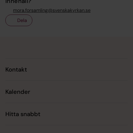
innehåll?
mora.forsamling@svenskakyrkan.se
Dela
Tillbaka till toppen
Tillbaka till innehållet
Kontakt
Kalender
Hitta snabbt