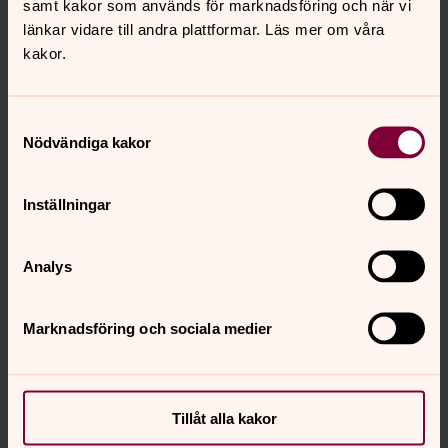
samt kakor som används för marknadsföring och när vi
2029-08-31
länkar vidare till andra plattformar. Läs mer om våra
Anställningens omfattning
kakor.
Heltid
Samtyckesval
Tillträde
Nödvändiga kakor
2026-09-01
Inställningar
Löneform
Månadslön
Analys
Antal lediga befattningar
1
Marknadsföring och sociala medier
Sysselsättningsgrad
100%
Tillåt alla kakor
Ort