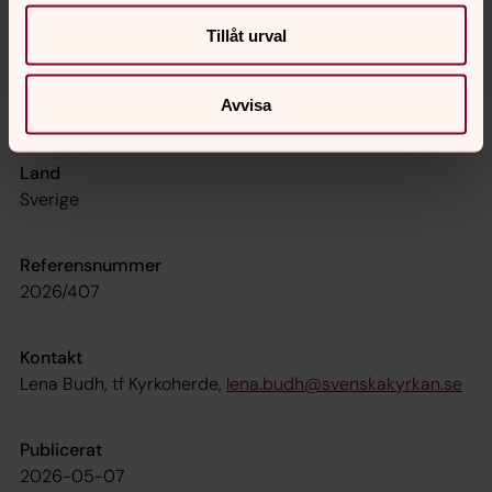
Mora
Tillåt urval
Län
Avvisa
Dalarnas län
Land
Sverige
Referensnummer
2026/407
Kontakt
Lena Budh, tf Kyrkoherde,
lena.budh@svenskakyrkan.se
Publicerat
2026-05-07