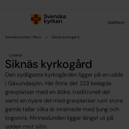
Till innehållet
Till undermeny
Sök
Meny
Svenska kyrkan i Mora
Siknäs kyrkogård
Lyssna
Siknäs kyrkogård
Den sydligaste kyrkogården ligger på en udde
i Gävundasjön. Här finns det 223 belagda
gravplatser med en äldre, traditionell del
samt en nyare del med gravplatser runt stora
gamla tallar vilka är inramade med ljung och
lingonris. Minneslunden ligger längst ut på
udden mot sjön.