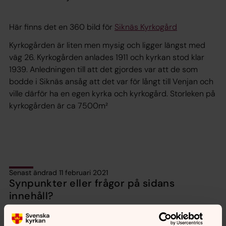
Här finns det en 360 bild för
Siknäs Kyrkogård
Kyrkogården är liten men mysig och ligger längst med
väg 26. Kyrkogården anlades 1911 och kyrkan stod klar
1939. Anledningen till att det gjordes var att de som
bodde i Siknäs ansåg att det var för långt till Venjan och
ville därför ha en egen kyrka och kyrkogård. Storleken på
kyrkogården är ca 7500m²
Senast ändrad 11 februari 2021
Synpunkter eller frågor på sidans
innehåll?
mora.forsamling@svenskakyrkan.se