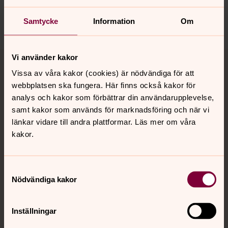
Dela
Samtycke
Information
Om
Tillbaka till toppen
Tillbaka till innehållet
Vi använder kakor
Vissa av våra kakor (cookies) är nödvändiga för att
webbplatsen ska fungera. Här finns också kakor för
analys och kakor som förbättrar din användarupplevelse,
Kontakt
samt kakor som används för marknadsföring och när vi
länkar vidare till andra plattformar. Läs mer om våra
kakor.
Kalender
Samtyckesval
Nödvändiga kakor
Hitta snabbt
Inställningar
Sociala kanaler