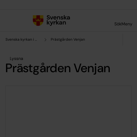
Till innehållet
Till undermeny
Sök
Meny
Svenska kyrkan i Mora
Prästgården Venjan
Lyssna
Prästgården Venjan