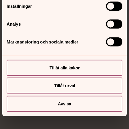
Inställningar
Sociala kanaler
Analys
Marknadsföring och sociala medier
Jourhavande präst
Tillåt alla kakor
Akut samtals- och krisstöd. Prata eller chatta anonymt
med en präst på kvällar och nätter.
Tillåt urval
Chatt
Avvisa
Digitalt brev
Telefon 112