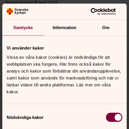
Senast ändrad 14 april 2023
Synpunkter eller frågor på sidans
innehåll?
mora.forsamling@svenskakyrkan.se
Samtycke
Information
Om
Dela
Vi använder kakor
Tillbaka till toppen
Tillbaka till innehållet
Vissa av våra kakor (cookies) är nödvändiga för att
webbplatsen ska fungera. Här finns också kakor för
analys och kakor som förbättrar din användarupplevelse,
samt kakor som används för marknadsföring och när vi
Kontakt
länkar vidare till andra plattformar. Läs mer om våra
kakor.
Kalender
Samtyckesval
Nödvändiga kakor
Hitta snabbt