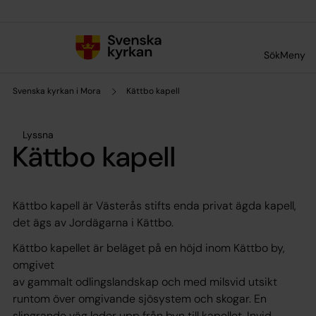
Till innehållet
Till undermeny
Sök
Meny
Svenska kyrkan i Mora
Kättbo kapell
Lyssna
Kättbo kapell
Kättbo kapell är Västerås stifts enda privat ägda kapell,
det ägs av Jordägarna i Kättbo.
Kättbo kapellet är beläget på en höjd inom Kättbo by,
omgivet
av gammalt odlingslandskap och med milsvid utsikt
runtom över omgivande sjösystem och skogar. En
slingrande väg leder upp från byn till kapellet. Invid