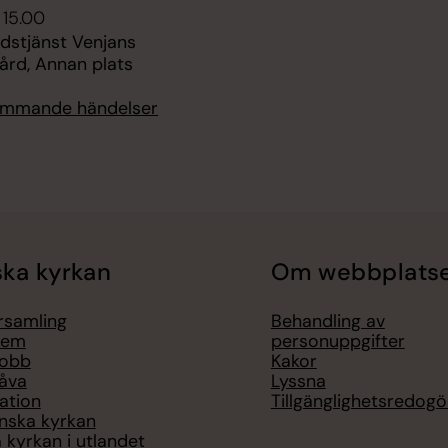
 15.00
udstjänst Venjans
rd, Annan plats
kommande händelser
ka kyrkan
Om webbplats
örsamling
Behandling av
lem
personuppgifter
jobb
Kakor
åva
Lyssna
ation
Tillgänglighetsredogö
nska kyrkan
 kyrkan i utlandet