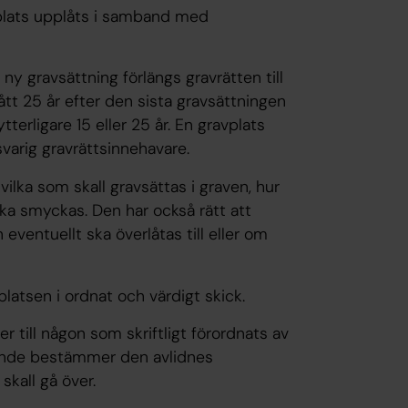
plats upplåts i samband med
ny gravsättning förlängs gravrätten till
ått 25 år efter den sista gravsättningen
terligare 15 eller 25 år. En gravplats
varig gravrättsinnehavare.
ilka som skall gravsättas i graven, hur
ka smyckas. Den har också rätt att
entuellt ska överlåtas till eller om
platsen i ordnat och värdigt skick.
r till någon som skriftligt förordnats av
nande bestämmer den avlidnes
skall gå över.