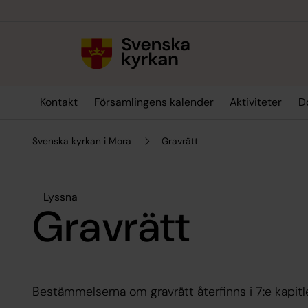
Till innehållet
Till undermeny
Kontakt
Församlingens kalender
Aktiviteter
D
Svenska kyrkan i Mora
Gravrätt
Lyssna
Gravrätt
Bestämmelserna om gravrätt återfinns i 7:e kapitl