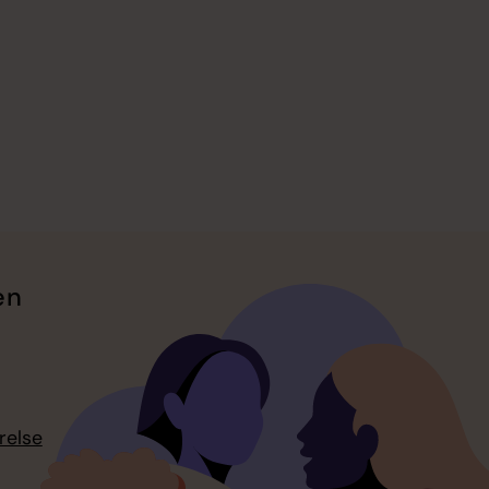
en
relse