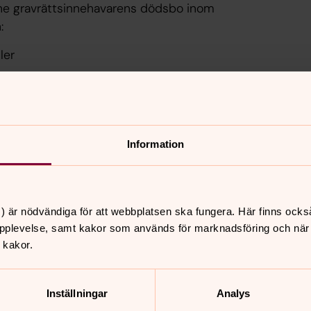
dne gravrättsinnehavarens dödsbo inom
:
ler
t över till.
akta oss på Kyrkogårdsexpeditionen,
0-55 29 50 mellan kl 9.30 – 12.00 eller
Information
) är nödvändiga för att webbplatsen ska fungera. Här finns ocks
pplevelse, samt kakor som används för marknadsföring och när vi
nnehåll?
 kakor.
Inställningar
Analys