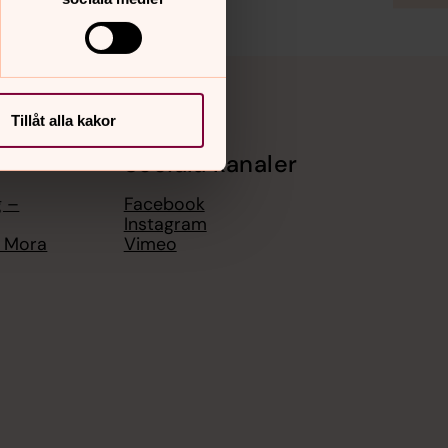
Tillåt alla kakor
Sociala kanaler
g –
Facebook
Instagram
n Mora
Vimeo