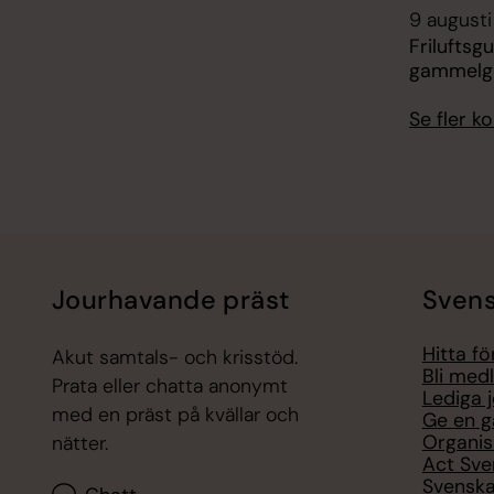
9 augusti
Friluftsg
gammelgå
Se fler 
Jourhavande präst
Svens
Hitta f
Akut samtals- och krisstöd.
Bli med
Prata eller chatta anonymt
Lediga 
med en präst på kvällar och
Ge en g
Organis
nätter.
Act Sve
Svenska