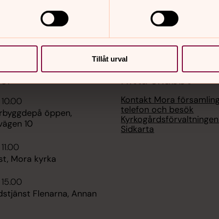
Tillåt urval
er
Hitta snabbt
Kontakt Mora församlin
 10.00
telefon och besök
terbyggdepå öppen,
Kyrkogårdsförvaltninge
vägen 10
Sidkarta
 11.00
st, Mora kyrka
 15.00
stjänst Flenarna, Annan