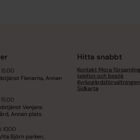
er
Hitta snabbt
Kontakt Mora församlin
 15.00
telefon och besök
stjänst Flenarna, Annan
Kyrkogårdsförvaltninge
Sidkarta
 15.00
udstjänst Venjans
rd, Annan plats
i 10.00
 Vita Björn parken,