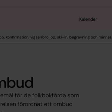
Kalender
op, konfirmation, vigsel/bröllop, ski-in, begravning och minne
ombud
skemål för de folkbokförda som
tyrelsen förordnat ett ombud