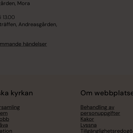
ården, Mora
i 13.00
räffen, Andreasgården,
kommande händelser
ka kyrkan
Om webbplats
örsamling
Behandling av
lem
personuppgifter
jobb
Kakor
åva
Lyssna
ation
Tillgänglighetsredogö