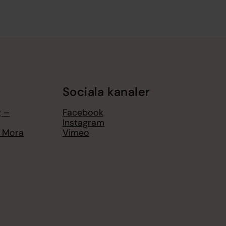
Sociala kanaler
g –
Facebook
Instagram
n Mora
Vimeo