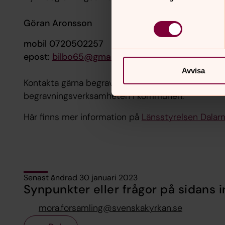
Göran Aronsson
mobil 0720502257
epost:
bilbo65@gmail.com
Avvisa
Kontakta gärna begravningsombudet för informati
begravningsverksamheten i kommunen.
Här finns mer information på
Länsstyrelsen Dalar
Senast ändrad 30 januari 2023
Synpunkter eller frågor på sidans i
mora.forsamling@svenskakyrkan.se