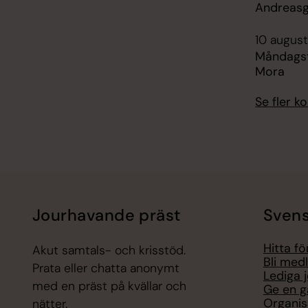
Andreasg
10 august
Måndagst
Mora
Se fler 
Jourhavande präst
Svens
Hitta f
Akut samtals- och krisstöd.
Bli med
Prata eller chatta anonymt
Lediga 
med en präst på kvällar och
Ge en g
Organis
nätter.