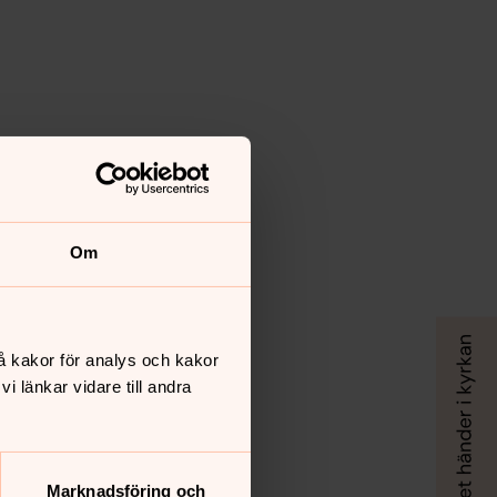
Om
å kakor för analys och kakor
 länkar vidare till andra
Marknadsföring och