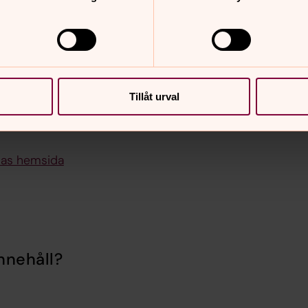
Tillåt urval
on i frågor som berör
nas hemsida
nnehåll?