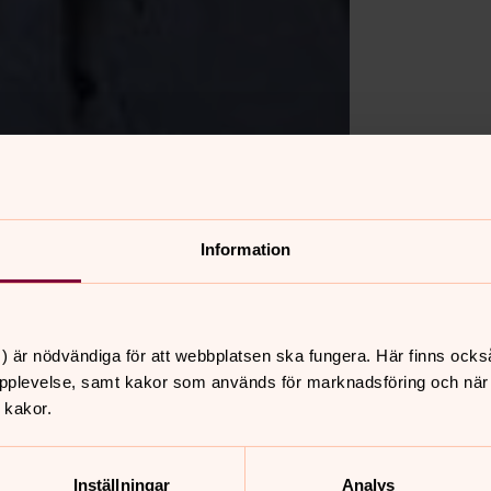
Information
) är nödvändiga för att webbplatsen ska fungera. Här finns ocks
pades systemet med begravningsombud
pplevelse, samt kakor som används för marknadsföring och när vi
l insyn i begravningsverksamheten för
 kakor.
Inställningar
Analys