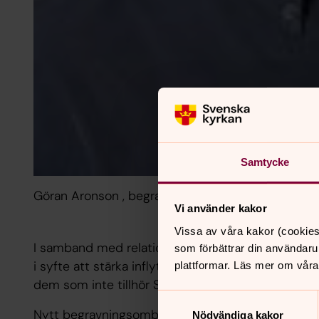
Samtycke
Göran Aronson , begravningsombudsman
Vi använder kakor
Vissa av våra kakor (cookies
I samband med relationsändringen år 2000 ska
som förbättrar din användaru
i syfte att stärka inflytandet och möjligheten til
plattformar. Läs mer om våra
dem som inte tillhör Svenska kyrkan.
Samtyckesval
Nytt begravningsombud fr.om. 2022-01-17
Nödvändiga kakor