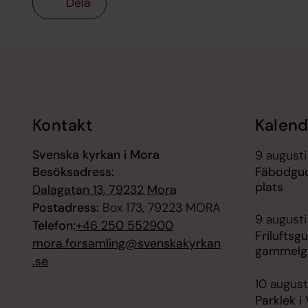
Dela
Tillbaka till toppen
Tillbaka till innehållet
Kontakt
Kalend
Svenska kyrkan i Mora
9 augusti
Besöksadress:
Fäbodgud
plats
Dalagatan 13, 79232 Mora
Postadress:
Box 173, 79223 MORA
9 augusti
Telefon:
+46 250 552900
Friluftsg
mora.forsamling@svenskakyrkan
gammelgå
.se
10 august
Parklek i