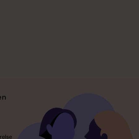
en
relse