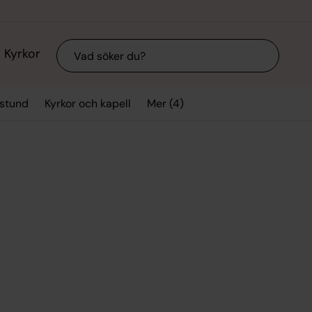
Sök
Kyrkor
Mer (4)
sstund
Kyrkor och kapell