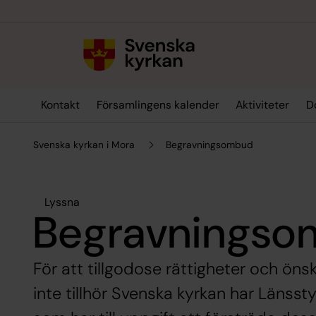
Till innehållet
Till undermeny
Kontakt
Församlingens kalender
Aktiviteter
D
Svenska kyrkan i Mora
Begravningsombud
Lyssna
Begravnings
För att tillgodose rättigheter och ön
inte tillhör Svenska kyrkan har Länss