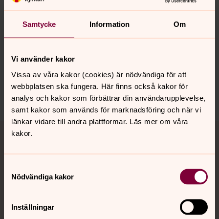
Kontaktpersoner: Nina Gullberg och Anna-Cecilia Onken
Samtycke
Information
Om
Kyrksalen i Bredsand
Torsdagar
kl: 14.30-16.00
Vi använder kakor
Miniorer årskurs 3-4.
Vissa av våra kakor (cookies) är nödvändiga för att
Kontaktpersoner: Nina Gullberg och Maria Björk
webbplatsen ska fungera. Här finns också kakor för
analys och kakor som förbättrar din användarupplevelse,
samt kakor som används för marknadsföring och när vi
länkar vidare till andra plattformar. Läs mer om våra
kakor.
Musikleken
Vi leker med rörelse, rytmik, sång och musik
Samtyckesval
Nödvändiga kakor
Vi träffas en gång i veckan i vår lokal Regnbågen i
Kvissleby.
Musikleken riktar sig till barn i åldern 3-6 år och
Inställningar
tillsammans med någon vuxen.