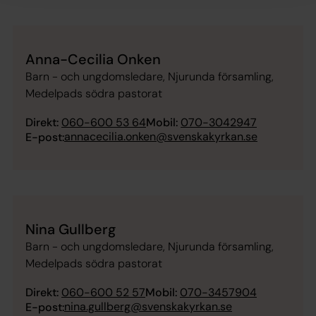
Anna-Cecilia Onken
Barn - och ungdomsledare, Njurunda församling,
Medelpads södra pastorat
Direkt:
060-600 53 64
Mobil:
070-3042947
annacecilia.onken@svenskakyrkan.se
E-post:
Nina Gullberg
Barn - och ungdomsledare, Njurunda församling,
Medelpads södra pastorat
Direkt:
060-600 52 57
Mobil:
070-3457904
nina.gullberg@svenskakyrkan.se
E-post: