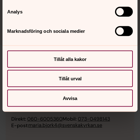
Vi träffas på tisdagar mellan 16:30 - 17:10
Analys
Kontaktpersoner: Maria Björk och Britta Storbacka
Marknadsföring och sociala medier
Kontakt
Tillåt alla kakor
Tillåt urval
Maria Björk
Avvisa
Musikpedagog, Njurunda församling, Medelpads
södra pastorat
Direkt:
060-6005360
Mobil:
073-0498143
maria.bjork4@svenskakyrkan.se
E-post: