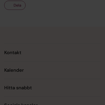
Dela
Tillbaka till toppen
Tillbaka till innehållet
Kontakt
Kalender
Hitta snabbt