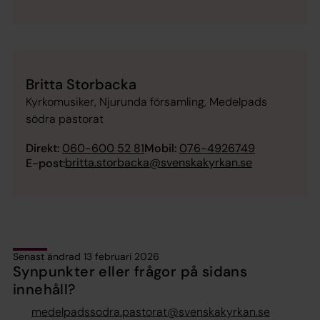
Britta Storbacka
Kyrkomusiker, Njurunda församling, Medelpads
södra pastorat
Direkt:
060-600 52 81
Mobil:
076-4926749
britta.storbacka@svenskakyrkan.se
E-post:
Senast ändrad 13 februari 2026
Synpunkter eller frågor på sidans
innehåll?
medelpadssodra.pastorat@svenskakyrkan.se