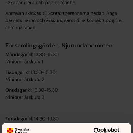
-Skapar i lera och papier mache.
Anmälan skickas till kontaktpersonerna nedan. Ange
barnets namn och årskurs, samt dina kontaktuppgifter
som målsman.
Församlingsgården, Njurundabommen
Måndagar
kl: 13.30-15.30
Miniorer årskurs 1
Tisdagar
kl: 13.30-15.30
Miniorer årskurs 2
Onsdagar
kl: 13.30-15.30
Miniorer årskurs 3
Torsdagar
kl: 14.30-16.30
Juniorer årskurs 4-6