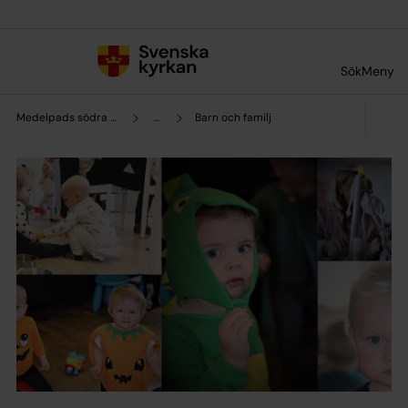
Till innehållet
Till undermeny
Sök
Meny
Medelpads södra pastorat
...
Barn och familj