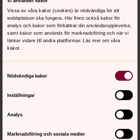
Vi använder kakor
Präst, Njurunda församling, Medelpads södra
Vissa av våra kakor (cookies) är nödvändiga för att
pastorat
webbplatsen ska fungera. Här finns också kakor för
analys och kakor som förbättrar din användarupplevelse,
Direkt:
060-600 53 69
Mobil:
076-145 26 56
lisa.westman@svenskakyrkan.se
E-post:
samt kakor som används för marknadsföring och när vi
länkar vidare till andra plattformar. Läs mer om våra
kakor.
Samtyckesval
Nödvändiga kakor
Maria Björk
Musikpedagog, Njurunda församling, Medelpads
Inställningar
södra pastorat
Direkt:
060-6005360
Mobil:
073-0498143
Analys
maria.bjork4@svenskakyrkan.se
E-post:
Marknadsföring och sociala medier