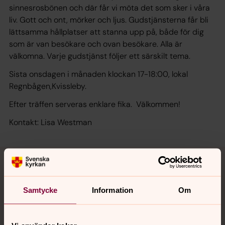
sinnesrosbönen och där får vi möta det som sker i våra
liv. Gott och ont, mörker och ljus. Gudstjänsterna får bli
lättsamma hållplatser att stanna upp på, både för dig
som är van besökare och ovan besökare. Alla är
välkomna. Varje gudstjänst följer ett särskilt tema.
Sista onsdagen i månaden klockan 17-18:00, lokal
Regnbågen,Kvissleby.
Efter träffen serveras enklare fika. Välkommen!
Kontakt: Lisa Westman
Kontakter
Samtycke
Information
Om
Lisa Westman