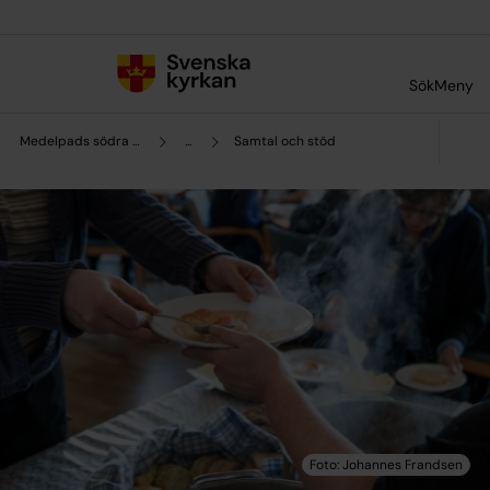
Till innehållet
Till undermeny
Sök
Meny
Medelpads södra pastorat
...
Samtal och stöd