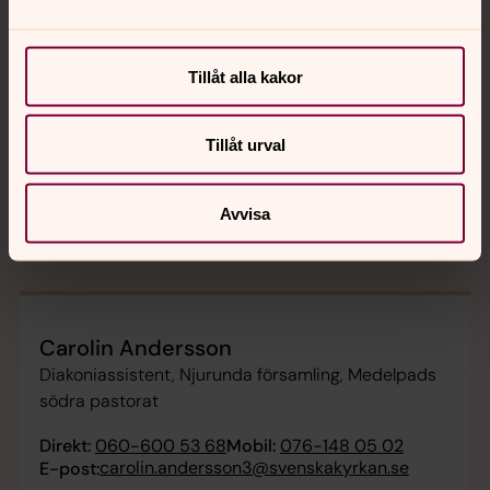
Patrik Jakobsson
Tillåt alla kakor
Diakon, Njurunda församling, Medelpads södra
pastorat
Tillåt urval
Direkt:
060-600 52 28
Mobil:
070-834 30 90
patrik.jakobsson@svenskakyrkan.se
E-post:
Avvisa
Carolin Andersson
Diakoniassistent, Njurunda församling, Medelpads
södra pastorat
Direkt:
060-600 53 68
Mobil:
076-148 05 02
carolin.andersson3@svenskakyrkan.se
E-post: