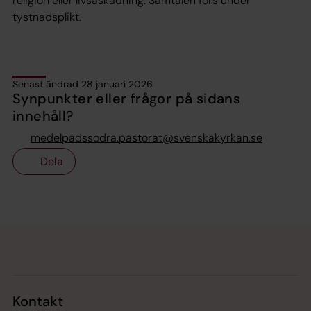
religion eller livsåskådning. Samtalen förs under
tystnadsplikt.
Senast ändrad 28 januari 2026
Synpunkter eller frågor på sidans
innehåll?
medelpadssodra.pastorat@svenskakyrkan.se
Dela
Tillbaka till toppen
Tillbaka till innehållet
Kontakt