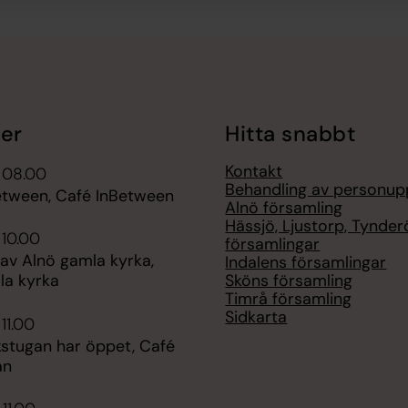
er
Hitta snabbt
Kontakt
 08.00
Behandling av personup
etween, Café InBetween
Alnö församling
Hässjö, Ljustorp, Tynder
 10.00
församlingar
av Alnö gamla kyrka,
Indalens församlingar
Sköns församling
la kyrka
Timrå församling
Sidkarta
11.00
kstugan har öppet, Café
an