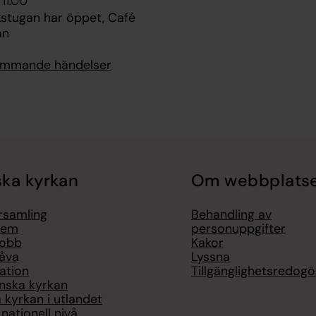
 11.00
kstugan har öppet, Café
an
kommande händelser
ka kyrkan
Om webbplats
örsamling
Behandling av
lem
personuppgifter
jobb
Kakor
åva
Lyssna
ation
Tillgänglighetsredogö
nska kyrkan
 kyrkan i utlandet
nationell nivå