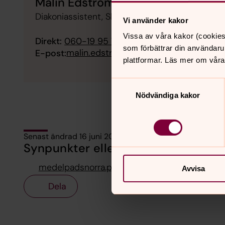
Malin Edström
Diakoniassistent, Sköns församling, Medelpads
Vi använder kakor
Vissa av våra kakor (cookies
Direkt:
060-19 95 76
som förbättrar din användaru
malin.edstrom@svenskakyrkan.se
E-post:
plattformar. Läs mer om våra
Samtyckesval
Nödvändiga kakor
Senast ändrad 16 juni 2026
Synpunkter eller frågor på sidans i
medelpadsnorra.pastorat@svenskakyrkan.se
Avvisa
Dela