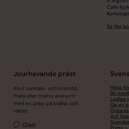
8 augusti
Café Kyr
Kyrkstug
Se fler 
Jourhavande präst
Svens
Hitta f
Akut samtals- och krisstöd.
Bli med
Prata eller chatta anonymt
Lediga 
med en präst på kvällar och
Ge en g
Organis
nätter.
Act Sve
Svenska
Chatt
Press – 