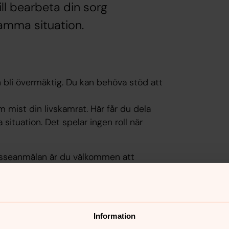
ill bearbeta din sorg
amma situation.
 bli övermäktig. Du kan behöva stöd att
om mist din livskamrat. Här får du dela
ituation. Det spelar ingen roll när
tresseanmälan är du välkommen att
Information