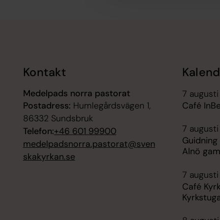
Tillbaka till toppen
Tillbaka till innehållet
Kontakt
Kalend
Medelpads norra pastorat
7 augusti
Postadress:
Humlegårdsvägen 1,
Café InB
86332 Sundsbruk
7 augusti
Telefon:
+46 601 99900
Guidning 
medelpadsnorra.pastorat@sven
Alnö gam
skakyrkan.se
7 augusti 
Café Kyr
Kyrkstug