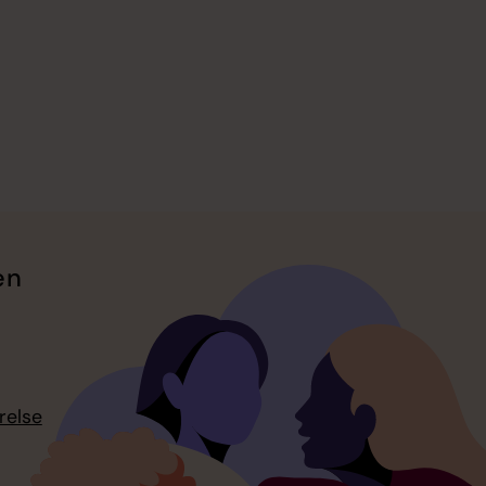
en
relse