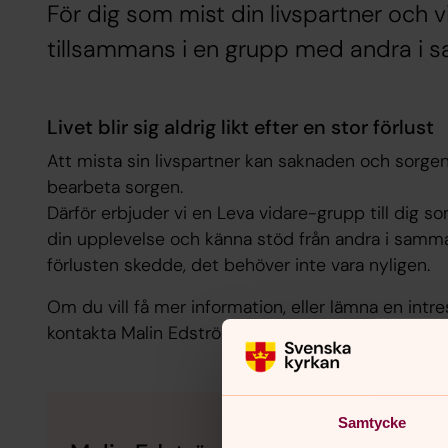
För dig som mist din livspartner och v
tillsammans i en grupp med andra i s
Livet blir sig aldrig likt efter en stor förlust
Att mista sin livspartner kan saknaden och sorgen
bearbeta sorgen.
Därför erbjuder vi en Leva vidare­-grupp till dig s
din upplevelse och känna stöd från andra i samma s
förlusten skedde, det behöver inte vara nyligen.
Om du vill få mer information, eller lämna en in
kontakta Malin Edström.
Samtycke