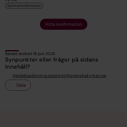
Hitta konfirmation
Senast ändrad 18 juni 2026
Synpunkter eller frågor på sidans
innehåll?
medelpadsnorra.pastorat@svenskakyrkan.se
Dela
Tillbaka till toppen
Tillbaka till innehållet