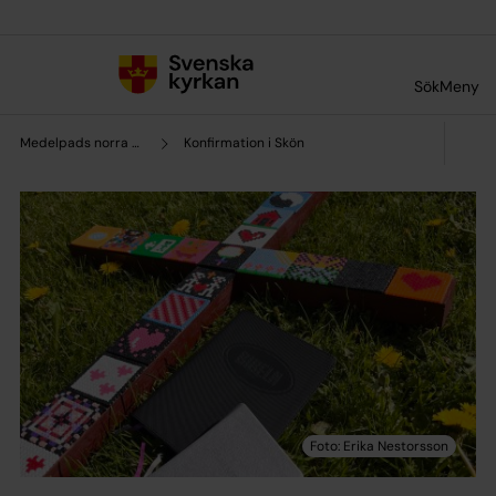
Till innehållet
Till undermeny
Sök
Meny
Medelpads norra pastorat
Konfirmation i Skön