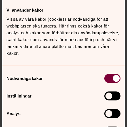
Mina kompisar säger att ingen konfirmerar sig
längre. Är det så?
Vi använder kakor
Allt fler konfirmerar sig, ungefär 30 000 ungdomar
Vissa av våra kakor (cookies) är nödvändiga för att
konfirmeras årligen i Svenska kyrkan.
webbplatsen ska fungera. Här finns också kakor för
Jag är vuxen. Kan jag konfirmera mig?
analys och kakor som förbättrar din användarupplevelse,
Absolut, det är aldrig för sent att konfirmera sig. Ta
samt kakor som används för marknadsföring och när vi
kontakt med din hemförsamling så ordnar vi ett
länkar vidare till andra plattformar. Läs mer om våra
upplägg som passar dig.
kakor.
Samtyckesval
Hitta din grupp här!
Nödvändiga kakor
Start: 1 September 2026
Inställningar
Veckokonfirmander 2026-2027.
Birgittakyrkan
Analys
Konfirmationstiden är en möjlighet att fundera över
livets stora frågor. Vem är jag? Duger jag? Varför finns