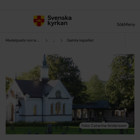
Till innehållet
Till undermeny
Sök
Meny
Medelpads norra pastorat
...
Gamla kapellet