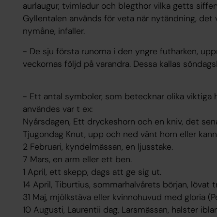
aurlaugur, tvimladur och blegthor vilka getts siffer
Gyllentalen används för veta när nytändning, det 
nymåne, infaller.
- De sju första runorna i den yngre futharken, up
veckornas följd på varandra. Dessa kallas söndagsb
- Ett antal symboler, som betecknar olika viktig
användes var t ex:
Nyårsdagen, Ett dryckeshorn och en kniv, det sen
Tjugondag Knut, upp och ned vänt horn eller kanna 
2 Februari, kyndelmässan, en ljusstake.
7 Mars, en arm eller ett ben.
1 April, ett skepp, dags att ge sig ut.
14 April, Tiburtius, sommarhalvårets början, lövat t
31 Maj, mjölkstäva eller kvinnohuvud med gloria (P
10 Augusti, Laurentii dag, Larsmässan, halster ib