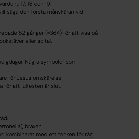
värdena 17, 18 och 19.
vill säga den första månskäran vid
prepade 52 gånger (=364) för att visa på
okstäver eller soltal.
a helgdagar. Några symboler som
are för Jesus omskärelse.
för att julfesten är slut.
räd.
etronella), braxen.
land kombinerat med ett tecken för råg