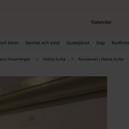
Kalender
och körer
Samtal och stöd
Gudstjänst
Dop
Konfirm
lens församlingar
Holms kyrka
Runstaven i Holms kyrka