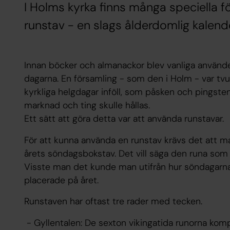
I Holms kyrka finns många speciella f
runstav - en slags ålderdomlig kalend
Innan böcker och almanackor blev vanliga användes 
dagarna. En församling - som den i Holm - var tvu
kyrkliga helgdagar inföll, som påsken och pingst
marknad och ting skulle hållas.
Ett sätt att göra detta var att använda runstavar.
För att kunna använda en runstav krävs det att ma
årets söndagsbokstav. Det vill säga den runa som
Visste man det kunde man utifrån hur söndagarna i
placerade på året.
Runstaven har oftast tre rader med tecken.
- Gyllentalen: De sexton vikingatida runorna komp