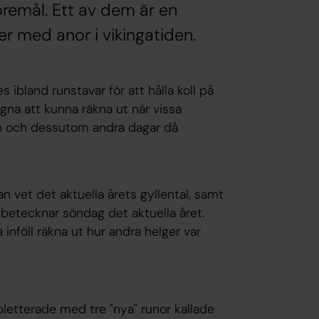
öremål. Ett av dem är en
er med anor i vikingatiden.
ibland runstavar för att hålla koll på
gna att kunna räkna ut när vissa
en och dessutom andra dagar då
n vet det aktuella årets gyllental, samt
 betecknar söndag det aktuella året.
nföll räkna ut hur andra helger var
letterade med tre "nya" runor kallade