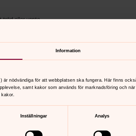
 träd eller vante.
mer hem.
sa.
ställda till tecken på fest.
 tecken på att tingsterminen börjar.
Information
exakt, men den kan vara från 1600-
) är nödvändiga för att webbplatsen ska fungera. Här finns ocks
pplevelse, samt kakor som används för marknadsföring och när vi
 kakor.
Inställningar
Analys