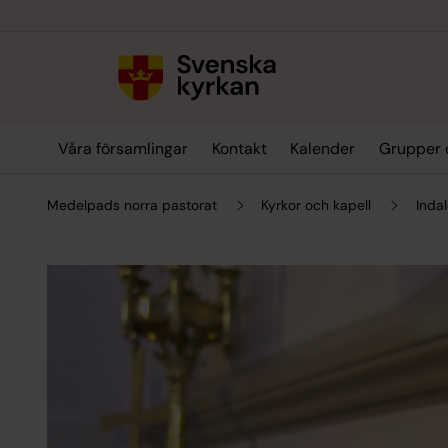
Till innehållet
Till undermeny
Våra församlingar
Kontakt
Kalender
Grupper 
Medelpads norra pastorat
Kyrkor och kapell
Inda