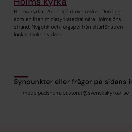
Holms kyrka
Holms kyrka i Anundgård överraskar. Den ligger
som en liten miniatyrkatedral nära Holmsjöns
strand. Nygotik och färgspel från altarfönstren
lockar tanken vidare...
Synpunkter eller frågor på sidans i
medelpadsnorra.pastorat@svenskakyrkan.se
Tillbaka till toppen
Tillbaka till innehållet