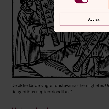
Avvisa
De äldre lär de yngre runstavarnas hemligheter. U
de gentibus septentrionalibus".