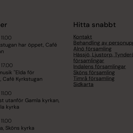
er
Hitta snabbt
Kontakt
 11.00
Behandling av personup
kstugan har öppet, Café
Alnö församling
an
Hässjö, Ljustorp, Tynder
församlingar
 17.00
Indalens församlingar
Sköns församling
sik ''Elda för
Timrå församling
', Café Kyrkstugan
Sidkarta
 11.00
st utanför Gamla kyrkan,
la kyrka
 11.00
, Sköns kyrka