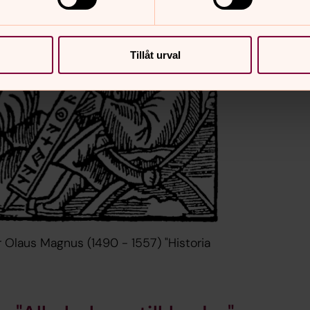
Tillåt urval
r Olaus Magnus (1490 - 1557) "Historia