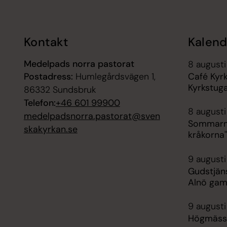
Kontakt
Kalend
Medelpads norra pastorat
8 augusti
Postadress:
Humlegårdsvägen 1,
Café Kyr
Kyrkstug
86332 Sundsbruk
Telefon:
+46 601 99900
8 augusti
medelpadsnorra.pastorat@sven
Sommarmu
skakyrkan.se
kråkorna'
9 augusti
Gudstjän
Alnö gam
9 augusti
Högmässa