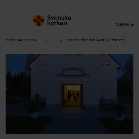
Till innehållet
Till undermeny
Sök
Meny
Medelpads norra pastorat
...
Katastroffonden Gustav Edström