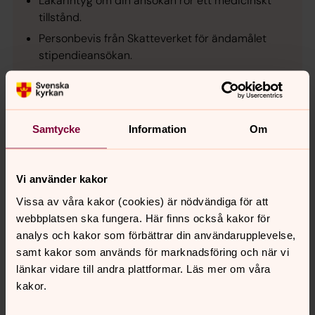
Läkarintyg om din ansökan rör ett medicinskt
tillstånd.
Personbevis från Skatteverket för ändamålet
stipendieansökan.
Intyg från din hemförsamling på tillhörighet till
Svenska kyrkan.
Aktuella kontaktuppgifter inklusive epost.
Samtycke
Information
Om
Kontonummer för ev. utbetalning av medel ur
fonden.
Vi använder kakor
Vissa av våra kakor (cookies) är nödvändiga för att
Om utdelningen
webbplatsen ska fungera. Här finns också kakor för
Utdelningen av fondmedel sker en gång om året, ej
analys och kakor som förbättrar din användarupplevelse,
fortlöpande. Sista ansökningsdag är 15 oktober. De
samt kakor som används för marknadsföring och när vi
som tilldelas bidrag får besked från fondens
länkar vidare till andra plattformar. Läs mer om våra
styrelse senast 30 november om detta. Övriga får
kakor.
inget besked.