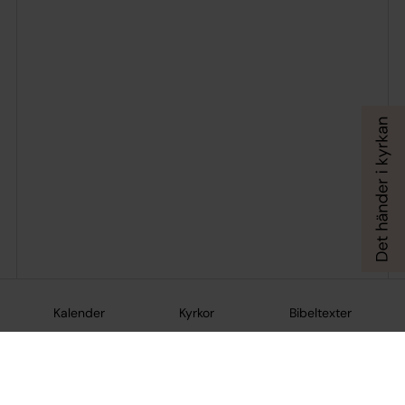
Kalender
Kyrkor
Bibeltexter