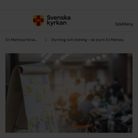
Till innehållet
Till undermeny
Sök
Meny
S:t Matteus församling
Styrning och ledning - så styrs S:t Matteus försam