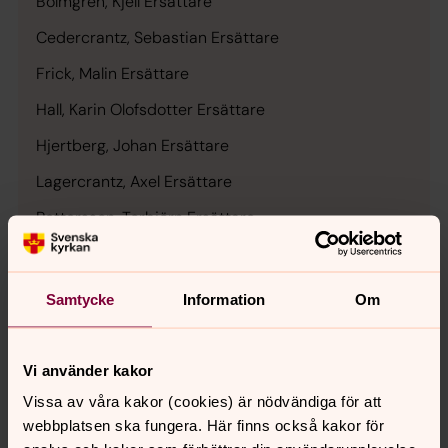
Bolmgren, Kjell
Ersättare
Cedercrantz, Sebastian
Ersättare
Frick, Malin
Ersättare
Hall, Karin Olofsdotter
Ersättare
Hjertberg, Johan
Ersättare
Lagercrantz, Axel
Ersättare
Pettersson, Torbjörn
Ersättare
Sidén, Karin
Ersättare
Stenqvist, Lars Åke
Ersättare
Samtycke
Information
Om
Sundblad, Torbjörn
Ersättare
Ulvegren, Ulrika
Ersättare
Vi använder kakor
Wahlund, Lars
Ersättare
Vissa av våra kakor (cookies) är nödvändiga för att
webbplatsen ska fungera. Här finns också kakor för
Westring, Ida
Ersättare