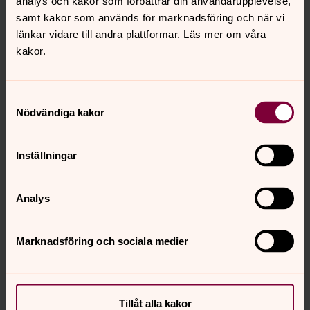
analys och kakor som förbättrar din användarupplevelse,
samt kakor som används för marknadsföring och när vi
länkar vidare till andra plattformar. Läs mer om våra
kakor.
Samtyckesval
Protokoll från kyrkofullmäktiges
Nödvändiga kakor
sammanträden
Protokoll 7 dec 2025
Inställningar
Protokoll 9 nov 2025
Protokoll 25 maj 2025
Analys
Protokoll 10 okt 2024
Marknadsföring och sociala medier
Protokoll 26 maj 2024
Protokoll 28 maj 2023
Protokoll 13 nov 2022
Tillåt alla kakor