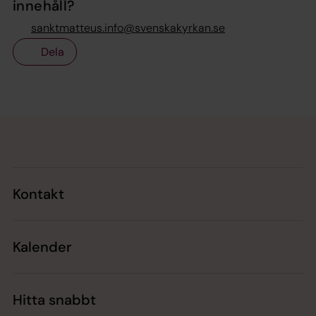
innehåll?
sanktmatteus.info@svenskakyrkan.se
Dela
Tillbaka till toppen
Tillbaka till innehållet
Kontakt
Kalender
Hitta snabbt