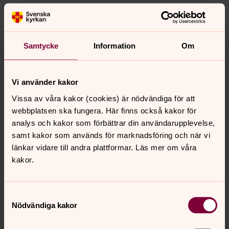
Förköp av konsertbiljetter
Samtycke
Information
Om
Vi rekommenderar att man köper biljetter på nätet
via Nortic. se. Länk till biljettförsäljningen
publiceras på affischer och under
respektive
Vi använder kakor
konsert
Vissa av våra kakor (cookies) är nödvändiga för att
Även
Församlingsbiblioteket,
Västmannagatan 92,
webbplatsen ska fungera. Här finns också kakor för
2 tr säljer konsertbiljetter.
analys och kakor som förbättrar din användarupplevelse,
Öppettider: mån, tis, tor 14.00-19.00. Ons 10-15, fre
samt kakor som används för marknadsföring och när vi
10-13.
länkar vidare till andra plattformar. Läs mer om våra
kakor.
Resterande biljetter går att köpa i entrén vid
konserttillfället. Betalas med Swish eller betalkort.
Samtyckesval
Nödvändiga kakor