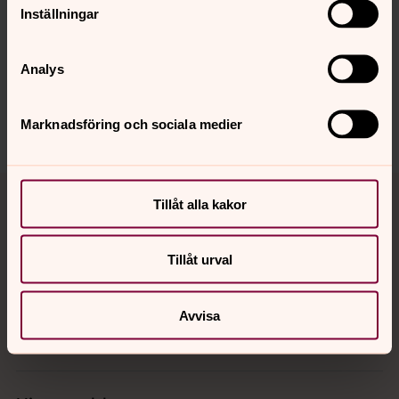
Inställningar
Senast ändrad 15 september 2022
Synpunkter eller frågor på sidans
innehåll?
Analys
sanktmatteus.info@svenskakyrkan.se
Dela
Marknadsföring och sociala medier
Tillbaka till toppen
Tillbaka till innehållet
Tillåt alla kakor
Tillåt urval
Kontakt
Avvisa
Kalender