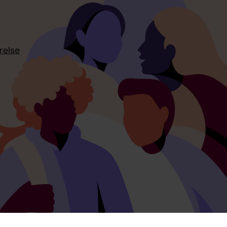
relse