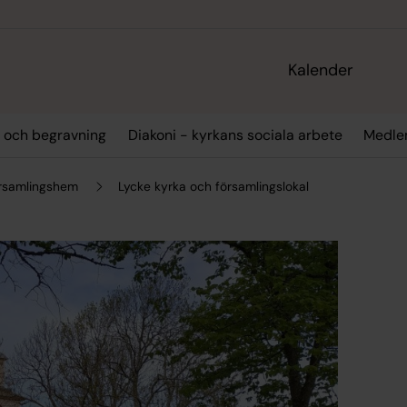
Kalender
l och begravning
Diakoni - kyrkans sociala arbete
Medlem
örsamlingshem
Lycke kyrka och församlingslokal