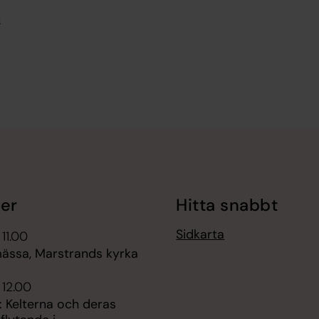
e
er
Hitta snabbt
Sidkarta
 11.00
mässa, Marstrands kyrka
 12.00
: Kelterna och deras