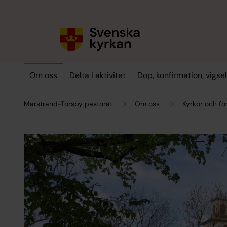
Till innehållet
Till undermeny
Om oss
Delta i aktivitet
Dop, konfirmation, vigse
Marstrand-Torsby pastorat
Om oss
Kyrkor och f