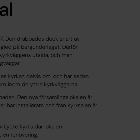
al
27. Den drabbades dock snart av
 gled på bergunderlaget. Därför
v kyrkväggens utsida, och man
ngväggar.
es kyrkan delvis om, och har sedan
m inom de yttre kyrkväggarna.
naden. Den nya församlingslokalen är
r har installerats och från kyrksalen är
v Lycke kyrka där lokalen
t en renovering.