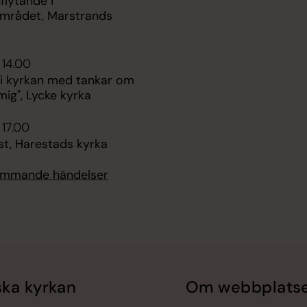
nflytande i
mrådet, Marstrands
 14.00
 i kyrkan med tankar om
mig", Lycke kyrka
 17.00
st, Harestads kyrka
kommande händelser
ka kyrkan
Om webbplats