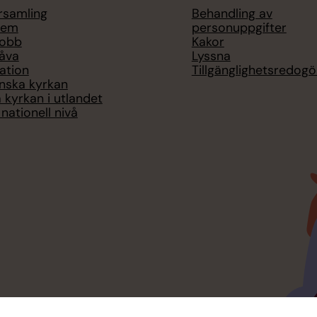
örsamling
Behandling av
lem
personuppgifter
jobb
Kakor
åva
Lyssna
ation
Tillgänglighetsredogö
nska kyrkan
 kyrkan i utlandet
nationell nivå