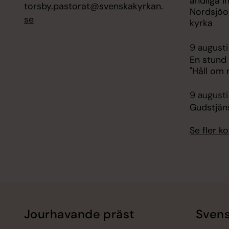
andliga i
torsby.pastorat@svenskakyrkan.
Nordsjöo
se
kyrka
9 augusti
En stund
"Håll om 
9 augusti
Gudstjän
Se fler 
Jourhavande präst
Svens