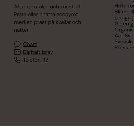
Hitta f
Akut samtals- och krisstöd.
Bli med
Prata eller chatta anonymt
Lediga 
med en präst på kvällar och
Ge en g
Organis
nätter.
Act Sve
Svenska
Chatt
Press – 
Digitalt brev
Telefon 112