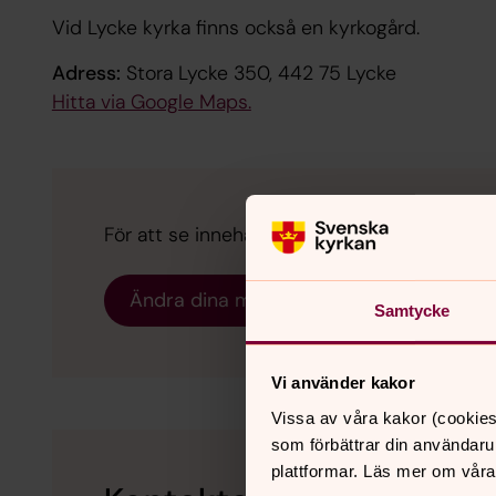
Vid Lycke kyrka finns också en kyrkogård.
Adress:
Stora Lycke 350, 442 75 Lycke
Hitta via Google Maps.
För att se innehållet behöver du acceptera 
Ändra dina marknadsföring för kakor
Samtycke
Vi använder kakor
Vissa av våra kakor (cookies
som förbättrar din användaru
plattformar. Läs mer om våra