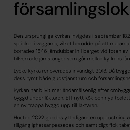
församlingslok
Den ursprungliga kyrkan invigdes i september 18
sprickor i väggarna, vilket berodde på att murarna
borrades 1846 järndubbar in i berget vid foten a
tillverkade järnstänger som går mellan kyrkans lå
Lycke kyrka renoverades invändigt 2013. Då byggd
dess rymt både gudstjänstrum och församlingshe
Kyrkan har blivit mer ändamålsenlig efter ombygg
byggd under läktaren. Ett nytt kök och nya toalette
en ny trappa byggd upp till läktaren.
Hösten 2022 gjordes ytterligare en upprustning a
tillgänglighetsanpassades och samtidigt fick take