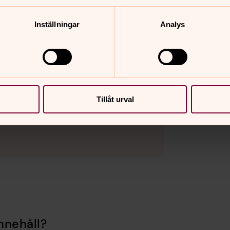
sby pastorat
onsamtal måndag och fredag
Inställningar
Analys
0.
akyrkan.se
Tillåt urval
nnehåll?