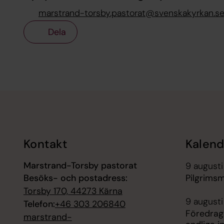
marstrand-torsby.pastorat@svenskakyrkan.s
Dela
Tillbaka till toppen
Tillbaka till innehållet
Kontakt
Kalend
Marstrand-Torsby pastorat
9 augusti
Besöks- och postadress:
Pilgrims
Torsby 170, 44273 Kärna
9 augusti
Telefon:
+46 303 206840
Föredrag
marstrand-