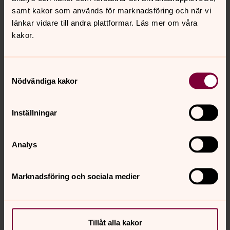
kyrkofullmäktige
samt kakor som används för marknadsföring och när vi
2. Ha hand om den ekonomiska förvaltningen och själv
länkar vidare till andra plattformar. Läs mer om våra
förvalta kyrkans och församlingarnas egendom om detta
kakor.
inte skall skötas av någon annan
3. Verkställa kyrkofullmäktiges beslut.
Samtyckesval
Nödvändiga kakor
Kyrkorådet består av sex valda ledamöter med fyra
ersättare samt kyrkoherden.
Inställningar
Protokoll Kyrkoråd tidigare
mandatperiod
Analys
Här finns protokoll från mandatperioden 2022-2025
Marknadsföring och sociala medier
Senast ändrad 26 mars 2026
Synpunkter eller frågor på sidans
Tillåt alla kakor
innehåll?