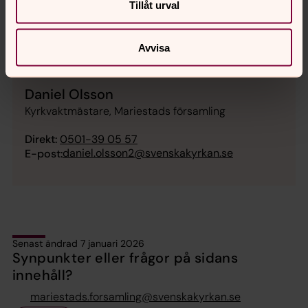
Tillåt urval
Avvisa
Daniel Olsson
Kyrkvaktmästare, Mariestads församling
Direkt:
0501-39 05 57
daniel.olsson2@svenskakyrkan.se
E-post:
Senast ändrad 7 januari 2026
Synpunkter eller frågor på sidans
innehåll?
mariestads.forsamling@svenskakyrkan.se