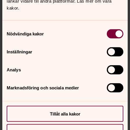
länkar vidare till andra plattformar. Läs mer om våra
kakor.
Sonny Lövgren
Kyrkvaktmästare, Mariestads församling
Samtyckesval
Nödvändiga kakor
Direkt:
0501-39 05 58
sonny.lovgren@svenskakyrkan.se
E-post:
Inställningar
Analys
Marknadsföring och sociala medier
Tillåt alla kakor