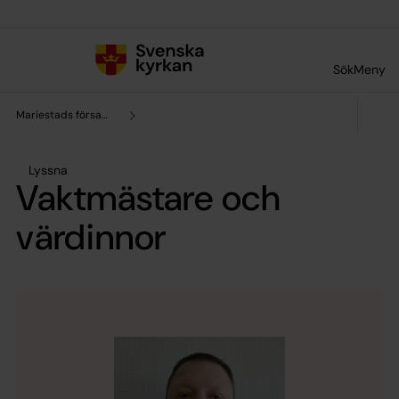
Till innehållet
Till undermeny
Sök
Meny
Mariestads församling
Lyssna
Vaktmästare och
värdinnor