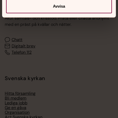
Jourhavande präst
Avvisa
Akut samtals- och krisstöd. Prata eller chatta anonymt
med en präst på kvällar och nätter.
Chatt
Digitalt brev
Telefon 112
Svenska kyrkan
Hitta församling
Bli medlem
Lediga jobb
Ge en gåva
Organisation
Act Svenska kyrkan