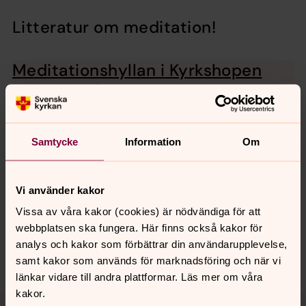
Litteratur om meditation!
Meditationshyllan i Kyrkshopen
Här kan du köpa litteratur om meditation.
Samtycke
Information
Om
Senast ändrad 26 maj 2026
Synpunkter eller frågor på sidans
innehåll?
Vi använder kakor
mariestads.forsamling@svenskakyrkan.se
Vissa av våra kakor (cookies) är nödvändiga för att
webbplatsen ska fungera. Här finns också kakor för
Dela
analys och kakor som förbättrar din användarupplevelse,
samt kakor som används för marknadsföring och när vi
länkar vidare till andra plattformar. Läs mer om våra
kakor.
Tillbaka till toppen
Tillbaka till innehållet