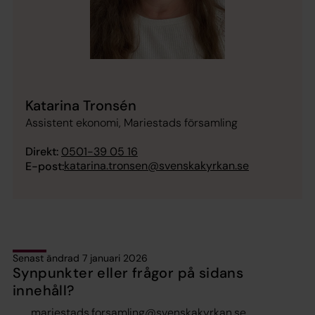
Katarina Tronsén
Assistent ekonomi, Mariestads församling
Direkt:
0501-39 05 16
katarina.tronsen@svenskakyrkan.se
E-post:
Senast ändrad 7 januari 2026
Synpunkter eller frågor på sidans
innehåll?
mariestads.forsamling@svenskakyrkan.se