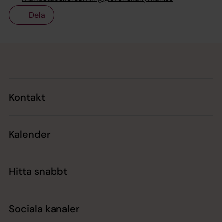
Dela
Tillbaka till toppen
Tillbaka till innehållet
Kontakt
Kalender
Hitta snabbt
Sociala kanaler