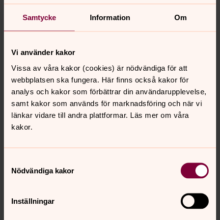
Fastighetschef, Mariestads församling
Samtycke
Information
Om
Direkt:
0501-39 05 17
valdas.siupinis@svenskakyrkan.se
E-post:
Vi använder kakor
Vissa av våra kakor (cookies) är nödvändiga för att
webbplatsen ska fungera. Här finns också kakor för
analys och kakor som förbättrar din användarupplevelse,
samt kakor som används för marknadsföring och när vi
länkar vidare till andra plattformar. Läs mer om våra
kakor.
Samtyckesval
Nödvändiga kakor
Inställningar