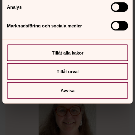
Analys
Helene Stengel
Marknadsföring och sociala medier
HR-specialist, Mariestads församling
Direkt:
0501-39 05 11
helene.stengel@svenskakyrkan.se
E-post:
Tillåt alla kakor
Tillåt urval
Avvisa