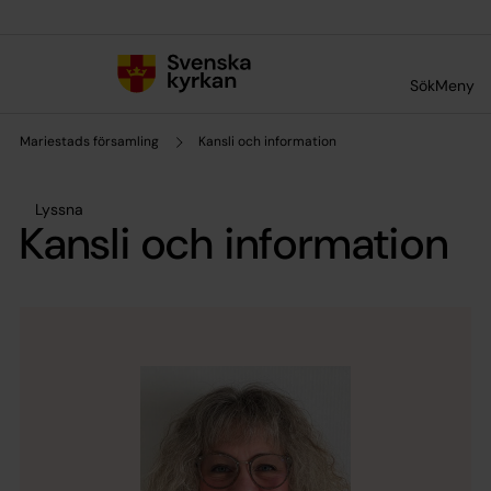
Till innehållet
Till undermeny
Sök
Meny
Mariestads församling
Kansli och information
Lyssna
Kansli och information