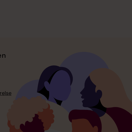
en
relse