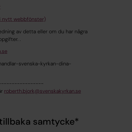
y
 nytt webbfönster)
edning av detta eller om du har några
pgifter. .
.se
ehandlar-svenska-kyrkan-dina-
-----------------
är
roberth.bjork@svenskakyrkan.se
 tillbaka samtycke*