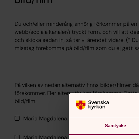
Du och/eller minderårig anhörig förkommer på en b
webb/sociala kanaler/i tryckt form, och vill att de
och skicka sedan in, så tar vi ärendet vidare. (* D
misstag förekomma på bild/film som du ej gett sam
På vilken av nedan alternativ finns bilder/filmer d
förekommer. Fler alternativ kan förekomma. Detta f
bild/film.
Maria Magdalena församlings hemsida
Samtycke
Maria Magdalena församling INSTAGRAM