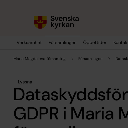
Till innehållet
Till undermeny
Verksamhet
Församlingen
Öppettider
Kontak
Maria Magdalena församling
Församlingen
Datask
Lyssna
Dataskyddsför
GDPR i Maria 