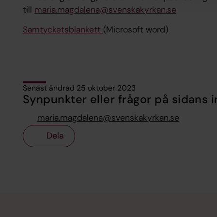
till
maria.magdalena@svenskakyrkan.se
Samtycketsblankett
(Microsoft word)
Senast ändrad 25 oktober 2023
Synpunkter eller frågor på sidans i
maria.magdalena@svenskakyrkan.se
Dela
Tillbaka till toppen
Tillbaka till innehållet