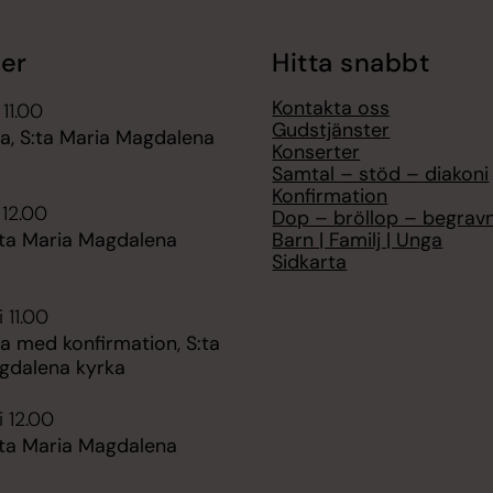
er
Hitta snabbt
Kontakta oss
 11.00
Gudstjänster
, S:ta Maria Magdalena
Konserter
Samtal – stöd – diakoni
Konfirmation
 12.00
Dop – bröllop – begrav
Barn | Familj | Unga
:ta Maria Magdalena
Sidkarta
 11.00
 med konfirmation, S:ta
gdalena kyrka
i 12.00
:ta Maria Magdalena