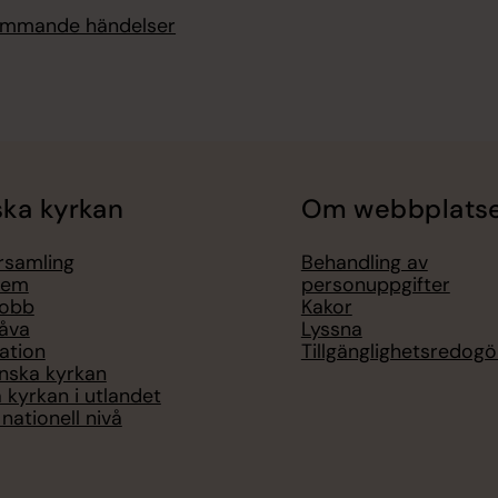
kommande händelser
ka kyrkan
Om webbplats
örsamling
Behandling av
lem
personuppgifter
jobb
Kakor
åva
Lyssna
ation
Tillgänglighetsredogö
nska kyrkan
 kyrkan i utlandet
nationell nivå