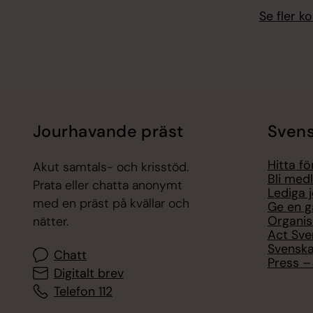
Se fler 
Jourhavande präst
Svens
Hitta f
Akut samtals- och krisstöd.
Bli med
Prata eller chatta anonymt
Lediga 
med en präst på kvällar och
Ge en g
Organis
nätter.
Act Sve
Svenska
Chatt
Press – 
Digitalt brev
Telefon 112