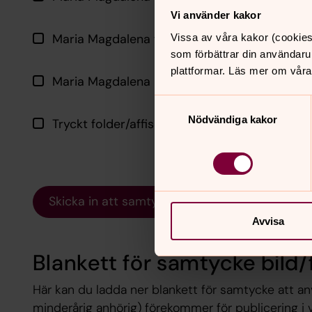
Vi använder kakor
Maria Magdalena församling FACEBOOK
Vissa av våra kakor (cookies
som förbättrar din användaru
plattformar. Läs mer om våra
Maria Magdalena Ung INSTAGRAM
Samtyckesval
Nödvändiga kakor
Tryckt folder/affisch/annons eller liknande
Skicka in att samtycke bestrids
Avvisa
Blankett för samtycke bild/
Här kan du ladda ner blankett för samtycke att anv
minderårig anhörig) förekommer för publicering i vå