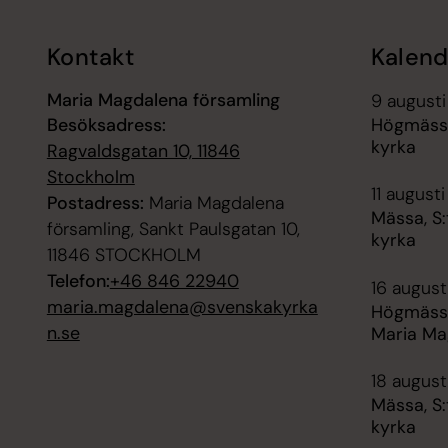
Kontakt
Kalend
Maria Magdalena församling
9 augusti
Besöksadress:
Högmässa
kyrka
Ragvaldsgatan 10, 11846
Stockholm
11 augusti
Postadress:
Maria Magdalena
Mässa, S
församling, Sankt Paulsgatan 10,
kyrka
11846 STOCKHOLM
Telefon:
+46 846 22940
16 augusti
maria.magdalena@svenskakyrka
Högmässa
n.se
Maria Ma
18 august
Mässa, S
kyrka