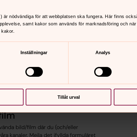
) är nödvändiga för att webbplatsen ska fungera. Här finns ocks
pplevelse, samt kakor som används för marknadsföring och när vi
 kakor.
Inställningar
Analys
Tillåt urval
film
ända bild/film där du (och/eller
ra kanaler. Mejla det ifyllda formuläret