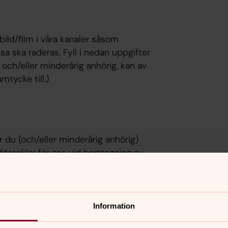
ild/film i våra kanaler såsom
ssa ska raderas. Fyll i nedan uppgifter
u och/eller minderårig anhörig, kan av
tycke till.)
är du (och/eller minderårig anhörig)
örenklar för oss vid borttagning av
Information