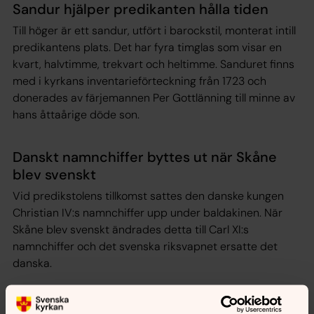
Sandur hjälper predikanten hålla tiden
Till höger är ett sandur, utfört i barockstil, monterat intill
predikantens plats. Det har fyra timglas som visar en
kvart, halvtimme, trekvart och heltimme. Sanduret finns
med i kyrkans inventarieförteckning från 1723 och
donerades av färjemannen Per Gottlänning till minne av
hans åttaårige döde son.
Danskt namnchiffer byttes ut när Skåne
blev svenskt
Vid predikstolens tillkomst sattes den danske kungen
Christian IV:s namnchiffer upp under baldakinen. När
Skåne blev svenskt ändrades detta till Carl XI:s
namnchiffer och det svenska riksvapnet ersatte det
danska.
Moses, den Onde och en ung kvinna bär