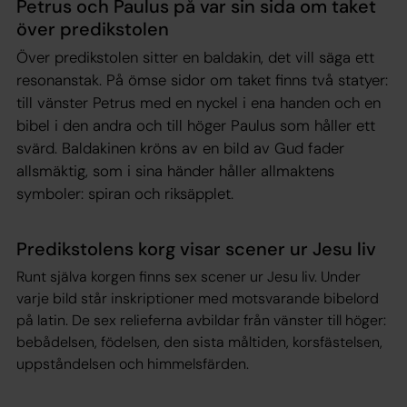
Petrus och Paulus på var sin sida om taket
över predikstolen
Över predikstolen sitter en baldakin, det vill säga ett
resonanstak. På ömse sidor om taket finns två statyer:
till vänster Petrus med en nyckel i ena handen och en
bibel i den andra och till höger Paulus som håller ett
svärd. Baldakinen kröns av en bild av Gud fader
allsmäktig, som i sina händer håller allmaktens
symboler: spiran och riksäpplet.
Predikstolens korg visar scener ur Jesu liv
Runt själva korgen finns sex scener ur Jesu liv. Under
varje bild står inskriptioner med motsvarande bibelord
på latin. De sex relieferna avbildar från vänster till höger:
bebådelsen, födelsen, den sista måltiden, korsfästelsen,
uppståndelsen och himmelsfärden.