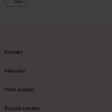
Dela
Tillbaka till toppen
Tillbaka till innehållet
Kontakt
Kalender
Hitta snabbt
Sociala kanaler