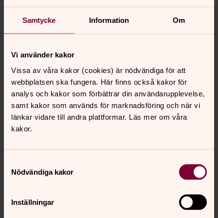
upp predikstolen
Samtycke
Information
Om
Predikstolen bärs upp av en staty av Moses med en stav
och lagtavlorna i sina händer. På vänster sida under
trappan vid korgens fot finns ett uttrycksfullt
Vi använder kakor
kvinnoansikte som troligen föreställer donatorns unga
hustru, Anne Hansdotter. Inklämd mellan korgens fot och
Vissa av våra kakor (cookies) är nödvändiga för att
pelaren sitter ett huvud som tolkas som den Onde själv
webbplatsen ska fungera. Här finns också kakor för
som bekämpas av Ordet som förkunnas från
analys och kakor som förbättrar din användarupplevelse,
predikstolen.
samt kakor som används för marknadsföring och när vi
länkar vidare till andra plattformar. Läs mer om våra
kakor.
Film: Upptäck S:t Petri kyrka i
Malmö – Predikstolen
Samtyckesval
Nödvändiga kakor
Anne Ruponen, guide i kyrkan, berättar om predikstolen
från 1599, som skänktes av köpmannen och rådmannen
Engelbret Friis, och om ljuskronan i koret, som skänktes
Inställningar
av Engelbret Friis unga änka Anne Hansdotter.