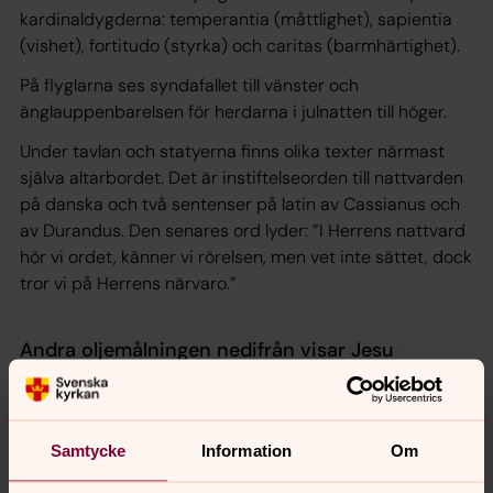
kardinaldygderna: temperantia (måttlighet), sapientia
(vishet), fortitudo (styrka) och caritas (barmhärtighet).
På flyglarna ses syndafallet till vänster och
änglauppenbarelsen för herdarna i julnatten till höger.
Under tavlan och statyerna finns olika texter närmast
själva altarbordet. Det är instiftelseorden till nattvarden
på danska och två sentenser på latin av Cassianus och
av Durandus. Den senares ord lyder: ”I Herrens nattvard
hör vi ordet, känner vi rörelsen, men vet inte sättet, dock
tror vi på Herrens närvaro.”
Andra oljemålningen nedifrån visar Jesu
korsfästelse
Andra oljemålningen nedifrån visar Jesu korsfästelse. På
båda sidor om tavlan finns en sköld med namnchiffer.
Samtycke
Information
Om
Ursprungligen var det den danske kungen Christian IV:s
monogram och det danska riksvapnet. Efter 1658 satte