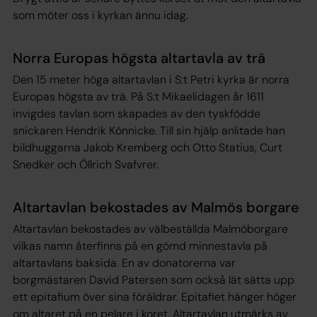
som möter oss i kyrkan ännu idag.
Norra Europas högsta altartavla av trä
Den 15 meter höga altartavlan i S:t Petri kyrka är norra
Europas högsta av trä. På S:t Mikaelidagen år 1611
invigdes tavlan som skapades av den tyskfödde
snickaren Hendrik Könnicke. Till sin hjälp anlitade han
bildhuggarna Jakob Kremberg och Otto Statius, Curt
Snedker och Öllrich Svafvrer.
Altartavlan bekostades av Malmös borgare
Altartavlan bekostades av välbeställda Malmöborgare
vilkas namn återfinns på en gömd minnestavla på
altartavlans baksida. En av donatorerna var
borgmästaren David Patersen som också lät sätta upp
ett epitafium över sina föräldrar. Epitafiet hänger höger
om altaret på en pelare i koret. Altartavlan utmärks av