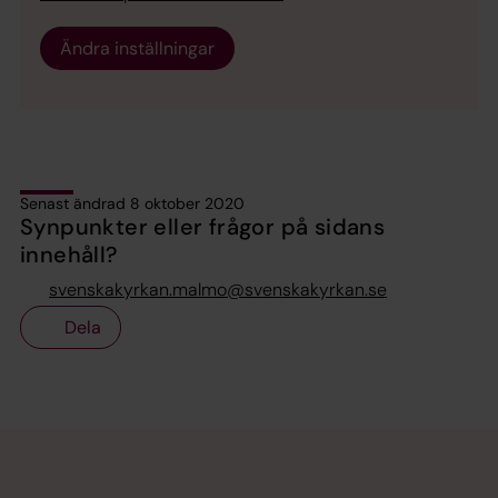
Ändra inställningar
Senast ändrad 8 oktober 2020
Synpunkter eller frågor på sidans
innehåll?
svenskakyrkan.malmo@svenskakyrkan.se
Dela
Tillbaka till toppen
Tillbaka till innehållet