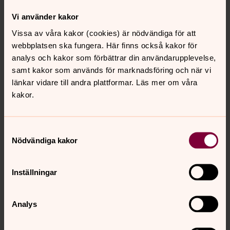
man istället dit Carl XI:s spegelmonogram och riksvapnet
Vi använder kakor
Tre kronor. Kvar står dock de båda sköldhållarna på
Vissa av våra kakor (cookies) är nödvändiga för att
vänstra skölden; de danska vildmännen. Vid den högra
webbplatsen ska fungera. Här finns också kakor för
skölden står två kvinnor som
analys och kakor som förbättrar din användarupplevelse,
fredsfigurer.
samt kakor som används för marknadsföring och när vi
länkar vidare till andra plattformar. Läs mer om våra
Tredje oljemålningen framställer Kristi
kakor.
himmelsfärd
Tredje oljemålningen framställer Kristi himmelsfärd.
Tavlan omges av de fyra evangelisterna, från vänster till
Samtyckesval
Nödvändiga kakor
höger: Matteus, Markus, Lukas och Johannes. Här finns
även fyra karyatider med lagens, trons, hoppets och
kärlekens
Inställningar
emblem.
Analys
På den översta oljemålningen syns Gudsnamnet
Jahve