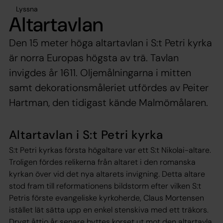
Lyssna
Altartavlan
Den 15 meter höga altartavlan i S:t Petri kyrka
är norra Europas högsta av trä. Tavlan
invigdes år 1611. Oljemålningarna i mitten
samt dekorationsmåleriet utfördes av Peiter
Hartman, den tidigast kände Malmömålaren.
Altartavlan i S:t Petri kyrka
S:t Petri kyrkas första högaltare var ett S:t Nikolai-altare.
Troligen fördes relikerna från altaret i den romanska
kyrkan över vid det nya altarets invigning. Detta altare
stod fram till reformationens bildstorm efter vilken S:t
Petris förste evangeliske kyrkoherde, Claus Mortensen
istället lät sätta upp en enkel stenskiva med ett träkors.
Drygt åttio år senare byttes korset ut mot den altartavla