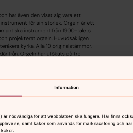
h har även den visat sig vara ett
nstrument för sin storlek. Orgeln är ett
omantiska instrument från 1900-talets
och projekterat orgeln. Huvudsakligen
teråkers kyrka. Alla 10 originalstämmor,
ärifrån. Orgeln har utökats på tre
n & Lund. Dessa, liksom Mixturen,
 1922 års Walckerorgel i Urshults kyrka.
senschmidtspelbord från Limhamns kyrka
d stämmor från USA på unitlådor.
Information
 av E M Skinner.
) är nödvändiga för att webbplatsen ska fungera. Här finns ocks
pplevelse, samt kakor som används för marknadsföring och när vi
 kakor.