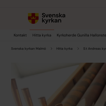
Till innehållet
Till undermeny
Kontakt
Hitta kyrka
Kyrkoherde Gunilla Hallonst
Svenska kyrkan Malmö
Hitta kyrka
S:t Andreas ky