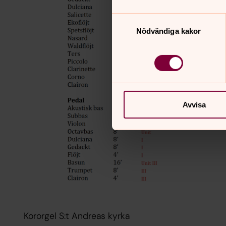
Samtyckesval
Nödvändiga kakor
Avvisa
Kororgel S:t Andreas kyrka