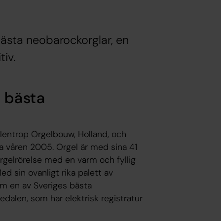
bästa neobarockorglar, en
iv.
s bästa
Flentrop Orgelbouw, Holland, och
 våren 2005. Orgel är med sina 41
rgelrörelse med en varm och fyllig
d sin ovanligt rika palett av
om en av Sveriges bästa
dalen, som har elektrisk registratur