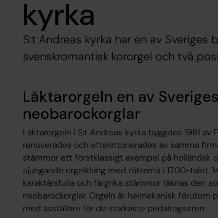
kyrka
S:t Andreas kyrka har en av Sveriges 
svenskromantisk kororgel och två posit
Läktarorgeln en av Sverige
neobarockorglar
Läktarorgeln i S:t Andreas kyrka byggdes 1961 av 
renoverades och efterintonerades av samma firma
stämmor ett förstklassigt exempel på holländsk o
sjungande orgelklang med rötterna i 1700-talet. Me
karaktärsfulla och färgrika stämmor räknas den s
neobarockorglar. Orgeln är helmekanisk förutom pe
med avställare för de starkaste pedalregistren.