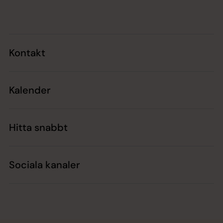
Tillbaka till toppen
Tillbaka till innehållet
Kontakt
Kalender
Hitta snabbt
Sociala kanaler