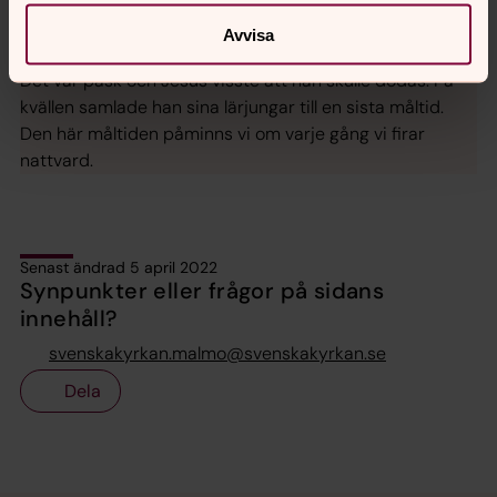
Avvisa
Fira nattvard
Det var påsk och Jesus visste att han skulle dödas. På
kvällen samlade han sina lärjungar till en sista måltid.
Den här måltiden påminns vi om varje gång vi firar
nattvard.
Senast ändrad 5 april 2022
Synpunkter eller frågor på sidans
innehåll?
svenskakyrkan.malmo@svenskakyrkan.se
Dela