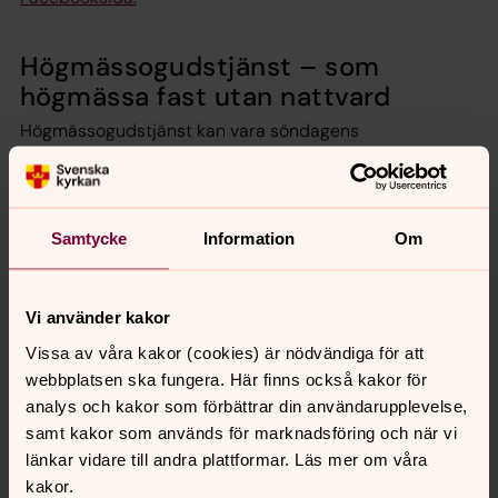
Högmässogudstjänst – som
högmässa fast utan nattvard
Högmässogudstjänst kan vara söndagens
huvudgudstjänst. Den påminner om högmässan, men vi
firar inte nattvard. Söndagsgudstjänst är en enklare
form av högmässogudstjänsten.
Samtycke
Information
Om
Familjegudstjänsten har barnen i
fokus
Vi använder kakor
Familjegudstjänst är en enkel gudstjänst där
Vissa av våra kakor (cookies) är nödvändiga för att
perspektivet ofta är barnens och tilltalet främst är riktat
webbplatsen ska fungera. Här finns också kakor för
till barnen. När det vid denna gudstjänstform firas
analys och kakor som förbättrar din användarupplevelse,
nattvard kallas gudstjänsten familjemässa.
samt kakor som används för marknadsföring och när vi
länkar vidare till andra plattformar. Läs mer om våra
Musikgudstjänst – ord och musik
kakor.