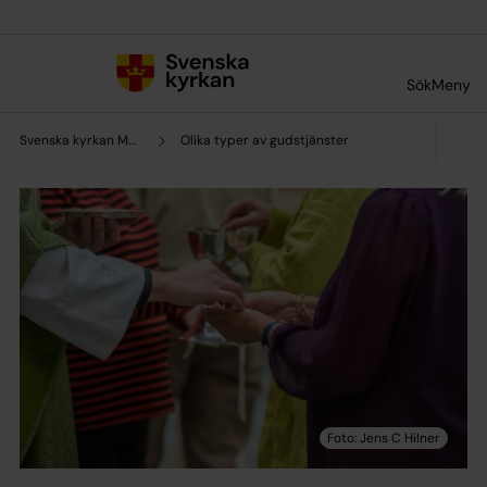
Till innehållet
Till undermeny
Sök
Meny
Svenska kyrkan Malmö
Olika typer av gudstjänster