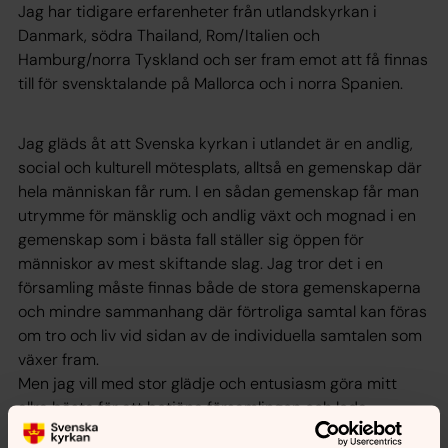
Jag har tidigare erfarenheter från utlandskyrkan i
Danmark, södra Thailand, Rom/Italien och
Hamburg/norra Tyskland och ser fram emot att få finnas
till för svensktalande på Mallorca och i norra Spanien.
Jag gläds åt att Svenska kyrkan i utlandet är en andlig,
social och kulturell mötesplats, alltså en gemenskap där
hela människan får rum. I en sådan gemenskap får man
utrymme för mänsklig och andlig växt och mognad i en
gemenskap som i bästa fall ställer sig öppen för
människor av mest skiftande slag. Jag tror det i en
församling måste finnas både de stora gemenskaperna
och mindre sammanhang där förtroliga samtal kan föras
om tro och liv vid sidan av de individuella samtalen som
växer fram.
Men jag vill med stor glädje och entusiasm göra mitt
allra bästa för att betjäna församlingen och leda
arbetslaget i god samverkan med kyrkorådet under den