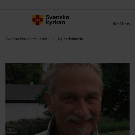
Till innehållet
Till undermeny
Sök
Meny
Svenska kyrkan Mallorca
Ny Kyrkoherde