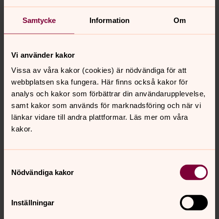
period jag får förtroendet att vara tillsammans med er.
Väl mött!
Samtycke
Information
Om
Vi använder kakor
Vissa av våra kakor (cookies) är nödvändiga för att
webbplatsen ska fungera. Här finns också kakor för
analys och kakor som förbättrar din användarupplevelse,
samt kakor som används för marknadsföring och när vi
länkar vidare till andra plattformar. Läs mer om våra
kakor.
Samtyckesval
Nödvändiga kakor
Synpunkter eller frågor på sidans
Inställningar
innehåll?