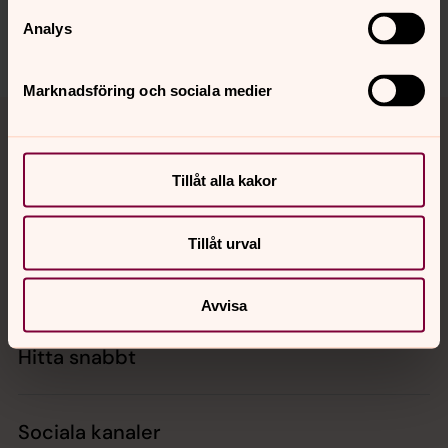
mallorca@svenskakyrkan.se
Analys
Dela
Marknadsföring och sociala medier
Tillbaka till toppen
Tillbaka till innehållet
Tillåt alla kakor
Kontakt
Tillåt urval
Kalender
Avvisa
Hitta snabbt
Sociala kanaler