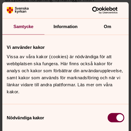
bostadsområdet Forsdala, nära Forsdalaskolan.
Norrängskyrkan
Samtycke
Information
Om
Norrängskyrkan är en samarbetskyrka mellan Lycksele
församling och Lycksele EFS.
Vi använder kakor
Björksele kyrka
Vissa av våra kakor (cookies) är nödvändiga för att
webbplatsen ska fungera. Här finns också kakor för
Björksele kyrka ligger vackert på en höjd vid Vindelälven,
analys och kakor som förbättrar din användarupplevelse,
en av Sveriges få kvarvarande orörda älvar.
samt kakor som används för marknadsföring och när vi
länkar vidare till andra plattformar. Läs mer om våra
Lycksele kyrka
kakor.
S:t Mikaelsgården
Samtyckesval
Nödvändiga kakor