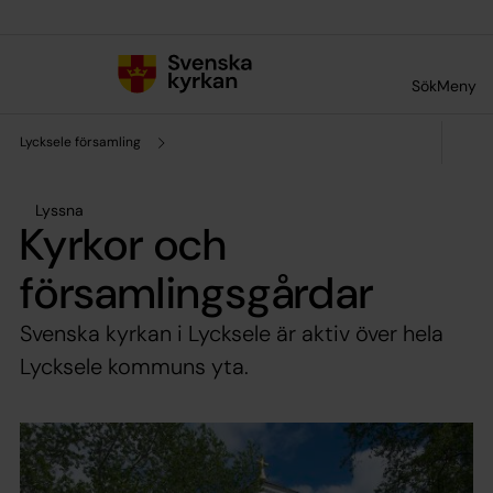
Till innehållet
Till undermeny
Sök
Meny
Lycksele församling
Lyssna
Kyrkor och
församlingsgårdar
Svenska kyrkan i Lycksele är aktiv över hela
Lycksele kommuns yta.