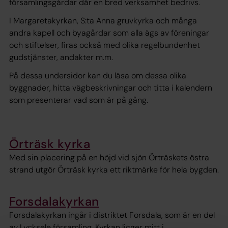
församlingsgårdar där en bred verksamhet bedrivs.
I Margaretakyrkan, S:ta Anna gruvkyrka och många
andra kapell och byagårdar som alla ägs av föreningar
och stiftelser, firas också med olika regelbundenhet
gudstjänster, andakter m.m.
På dessa undersidor kan du läsa om dessa olika
byggnader, hitta vägbeskrivningar och titta i kalendern
som presenterar vad som är på gång.
Örträsk kyrka
Med sin placering på en höjd vid sjön Örträskets östra
strand utgör Örträsk kyrka ett riktmärke för hela bygden.
Forsdalakyrkan
Forsdalakyrkan ingår i distriktet Forsdala, som är en del
av Lycksele församling. Kyrkan ligger mitt i