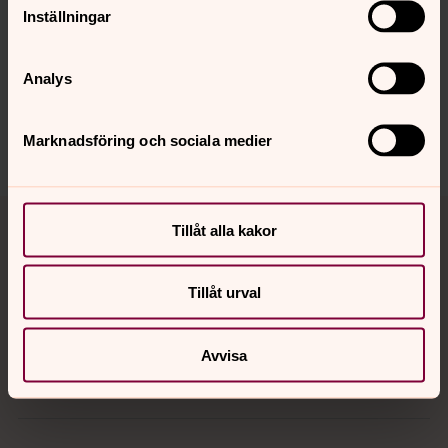
Inställningar
Senast ändrad 21 april 2021
Synpunkter eller frågor på sidans
innehåll?
Analys
lycksele.forsamling@svenskakyrkan.se
Dela
Marknadsföring och sociala medier
Tillbaka till toppen
Tillbaka till innehållet
Tillåt alla kakor
Tillåt urval
Kontakt
Avvisa
Kalender