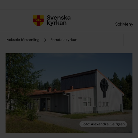
Till innehållet
Till undermeny
Sök
Meny
Lycksele församling
Forsdalakyrkan