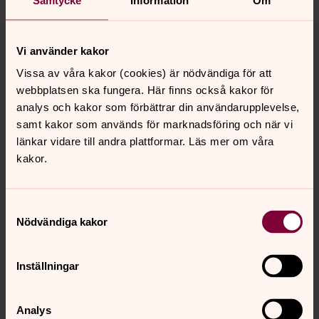
Kicks Törnlund
Kantor, Lycksele församling
Vi använder kakor
Direkt:
0950-276 85
Vissa av våra kakor (cookies) är nödvändiga för att
kicks.tornlund@svenskakyrkan.se
E-post:
webbplatsen ska fungera. Här finns också kakor för
analys och kakor som förbättrar din användarupplevelse,
samt kakor som används för marknadsföring och när vi
länkar vidare till andra plattformar. Läs mer om våra
kakor.
Samtyckesval
Nödvändiga kakor
Inställningar
Analys