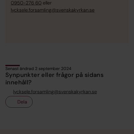
0950-276 60
eller
lycksele.forsamling@svenskakyrkan.se
Senast ändrad 2 september 2024
Synpunkter eller frågor på sidans
innehåll?
lycksele.forsamling@svenskakyrkan.se
Dela
Tillbaka till toppen
Tillbaka till innehållet