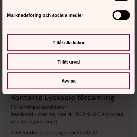
Marknadsföring och sociala medier
Elin Dahl Renström
Fritidsledare, Lycksele församling
Tillåt alla kakor
Direkt:
0950-276 65
elin.dahlrenstrom@svenskakyrkan.se
E-post:
Tillåt urval
Avvisa
Kontakta Lycksele församling
Församlingsexpeditionen
Besökstid - mån, tis, tors kl. 10.00 till 12.00 (onsdag
och fredagar stängt)
Telefontider: alla vardagar mellan 10-12