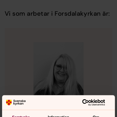
Vi som arbetar i Forsdalakyrkan är:
Samtycke
Information
Om