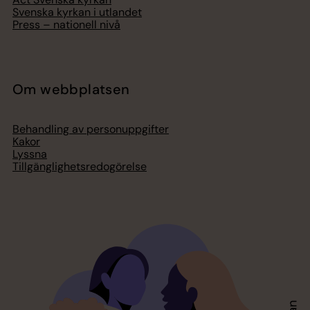
Svenska kyrkan i utlandet
Press – nationell nivå
Om webbplatsen
Behandling av personuppgifter
Kakor
Lyssna
Tillgänglighetsredogörelse