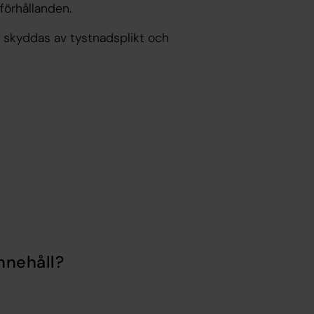
sförhållanden.
ch skyddas av tystnadsplikt och
nnehåll?