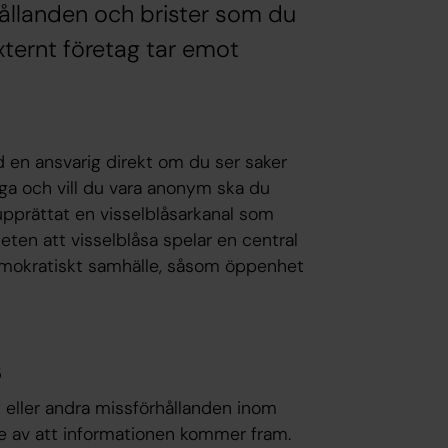
llanden och brister som du
externt företag tar emot
d en ansvarig direkt om du ser saker
ga och vill du vara anonym ska du
upprättat en visselblåsarkanal som
eten att visselblåsa spelar en central
 demokratiskt samhälle, såsom öppenhet
s
t eller andra missförhållanden inom
e av att informationen kommer fram.