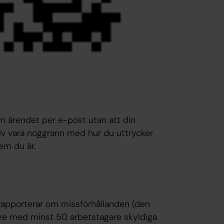
om ärendet per e-post utan att din
jälv vara noggrann med hur du uttrycker
vem du är.
rapporterar om missförhållanden (den
are med minst 50 arbetstagare skyldiga