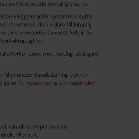
ras av två utsedda kontaktpersoner.
edöms ligga utanför systemets syfte
iner utan skickas vidare till lämplig
v extern expertis. Oavsett förblir du
 kontaktuppgifter.
enska kyrkan Lund med förslag på åtgärd
faller under visselblåsning och hur
d gäller för rapportering och lagskydd?
Det kan till exempel vara en
lld eller konsult.