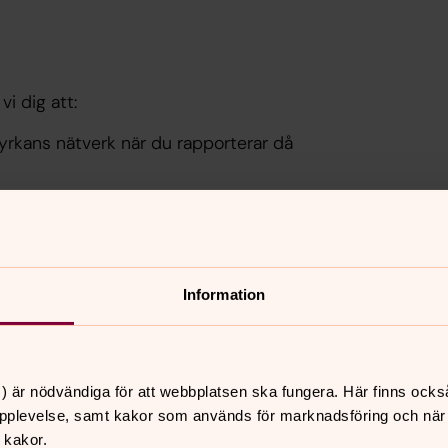
i dig att:
yrkans nätverk när du rapporterar då
re:
https://lantero.report/lundspastorat
na QR-koden och komma direkt till
e är uppkopplad mot Svenska kyrkans WiFi
r telefon på nummer 020-899 433
Information
) är nödvändiga för att webbplatsen ska fungera. Här finns ocks
pplevelse, samt kakor som används för marknadsföring och när vi
 kakor.