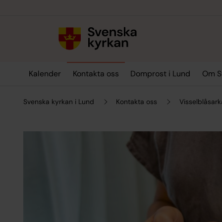
Till innehållet
Till undermeny
Kalender
Kontakta oss
Domprost i Lund
Om Sv
Svenska kyrkan i Lund
Kontakta oss
Visselblåsark