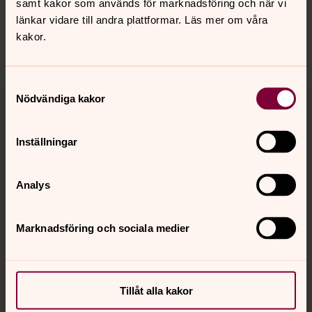
innehåll?
samt kakor som används för marknadsföring och när vi
länkar vidare till andra plattformar. Läs mer om våra
lundspastorat@svenskakyrkan.se
kakor.
Dela
Samtyckesval
Tillbaka till toppen
Tillbaka till innehållet
Nödvändiga kakor
Inställningar
Kontakt
Analys
Kalender
Marknadsföring och sociala medier
Hitta snabbt
Tillåt alla kakor