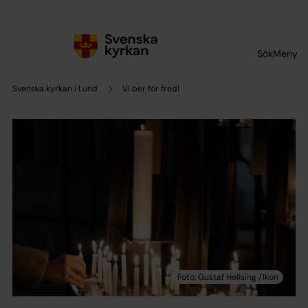
Till innehållet
Till undermeny
Sök
Meny
Svenska kyrkan i Lund
Vi ber för fred!