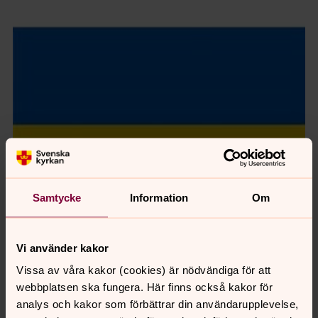
Samtycke
Information
Om
Vi använder kakor
Vissa av våra kakor (cookies) är nödvändiga för att
Senast ändrad 19 mars 2022
webbplatsen ska fungera. Här finns också kakor för
Synpunkter eller frågor på sidans
analys och kakor som förbättrar din användarupplevelse,