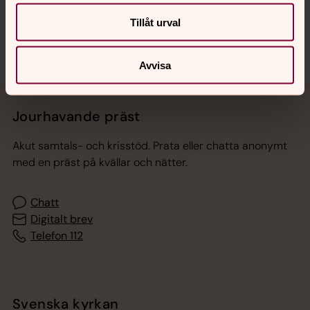
Sociala kanaler
Tillåt urval
Avvisa
Jourhavande präst
Akut samtals- och krisstöd. Prata eller chatta anonymt
med en präst på kvällar och nätter.
Chatt
Digitalt brev
Telefon 112
Svenska kyrkan