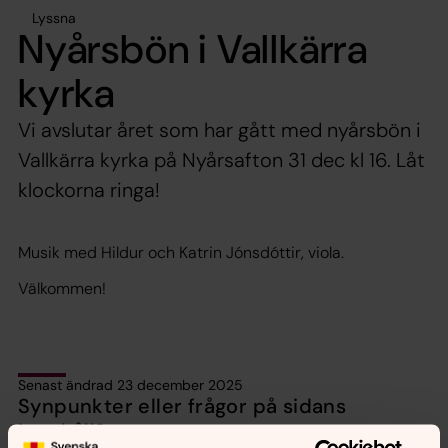
Lyssna
Nyårsbön i Vallkärra
kyrka
Vi avslutar året som har gått med nyårsbön i
Vallkärra kyrka på Nyårsafton 31 dec kl 16. Låt
klockorna ringa!
Musik med Hildur och Katrin Jónsdóttir, viola.
Välkommen!
Senast ändrad 23 december 2025
Synpunkter eller frågor på sidans
innehåll?