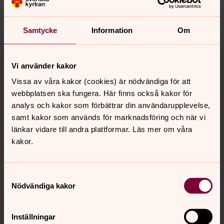
Lund.Torn.forsamling@svenskakyrkan.se
Dela
Samtycke
Information
Om
Tillbaka till toppen
Tillbaka till innehållet
Vi använder kakor
Vissa av våra kakor (cookies) är nödvändiga för att
webbplatsen ska fungera. Här finns också kakor för
Kontakt
analys och kakor som förbättrar din användarupplevelse,
samt kakor som används för marknadsföring och när vi
länkar vidare till andra plattformar. Läs mer om våra
kakor.
Kalender
Samtyckesval
Hitta snabbt
Nödvändiga kakor
Inställningar
Sociala kanaler