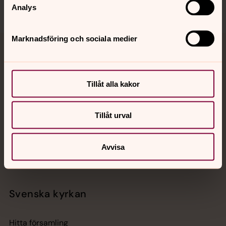
Analys
Marknadsföring och sociala medier
Jourhavande präst
Akut samtals- och krisstöd. Prata eller chatta anonymt
Tillåt alla kakor
med en präst på kvällar och nätter.
Tillåt urval
Chatt
Digitalt brev
Telefon 112
Avvisa
Svenska kyrkan
Hitta församling