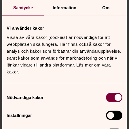
Dela
Samtycke
Information
Om
Tillbaka till toppen
Tillbaka till innehållet
Vi använder kakor
Vissa av våra kakor (cookies) är nödvändiga för att
webbplatsen ska fungera. Här finns också kakor för
Kontakt
analys och kakor som förbättrar din användarupplevelse,
samt kakor som används för marknadsföring och när vi
länkar vidare till andra plattformar. Läs mer om våra
Kalender
kakor.
Samtyckesval
Hitta snabbt
Nödvändiga kakor
Sociala kanaler
Inställningar