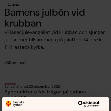
Lyssna
Barnens julbön vid
krubban
Vi läser julevangeliet vid krubban och sjunger
julpsalmer tillsammans på julafton 24 dec kl
11 i Håstads kyrka.
Välkommen!
Senast ändrad 23 december 2025
Synpunkter eller frågor på sidans
innehåll?
Lund.Torn.forsamling@svenskakyrkan.se