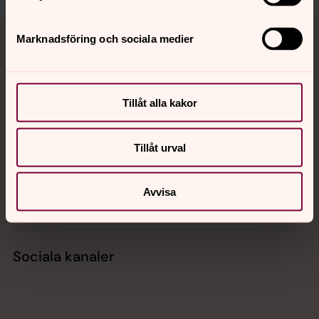
Tillbaka till toppen
Tillbaka till innehållet
Marknadsföring och sociala medier
Kontakt
Tillåt alla kakor
Kalender
Tillåt urval
Avvisa
Hitta snabbt
Sociala kanaler