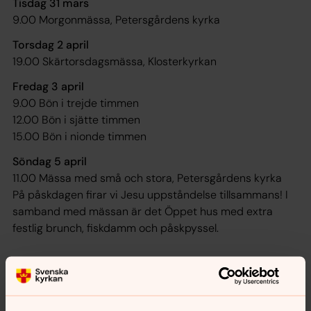
Tisdag 31 mars
9.00 Morgonmässa, Petersgårdens kyrka
Torsdag 2 april
19.00 Skärtorsdagsmässa, Klosterkyrkan
Fredag 3 april
9.00 Bön i trejde timmen
12.00 Bön i sjätte timmen
15.00 Bön i nionde timmen
Söndag 5 april
11.00 Mässa med små och stora, Petersgårdens kyrka
På påskdagen firar vi Jesu uppståndelse tillsammans! I
samband med mässan är det Öppet hus med extra
festlig brunch, fiskdamm och påskpyssel.
18.00 Mässa, Klosterkyrkan
Trumpetare Mårten Lundgren och dubbelkvartett från
Lunds Vokalensemble medverkar