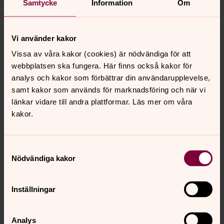
Samtycke
Information
Om
Måndag 6 april
18.00 Mässa, Klosterkyrkan
Vi använder kakor
Vissa av våra kakor (cookies) är nödvändiga för att
Fira påsken i Lunds kyrkor
webbplatsen ska fungera. Här finns också kakor för
analys och kakor som förbättrar din användarupplevelse,
Från mörker till ljus, från sorg till glädje, från död till liv.
samt kakor som används för marknadsföring och när vi
Från den sista måltiden till den tomma graven, från
länkar vidare till andra plattformar. Läs mer om våra
långfredagens smärta till påskdagens jubel.
kakor.
Samtyckesval
Senast ändrad 20 mars 2026
Nödvändiga kakor
Synpunkter eller frågor på sidans
innehåll?
Inställningar
lundspastorat@svenskakyrkan.se
Dela
Analys