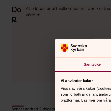
Do
Att döpas är att välkomnas in i den krist
världen.
p
Samtycke
Vi använder kakor
Vissa av våra kakor (cookies
som förbättrar din användaru
plattformar. Läs mer om våra
Senast ändrad 2 december 2025