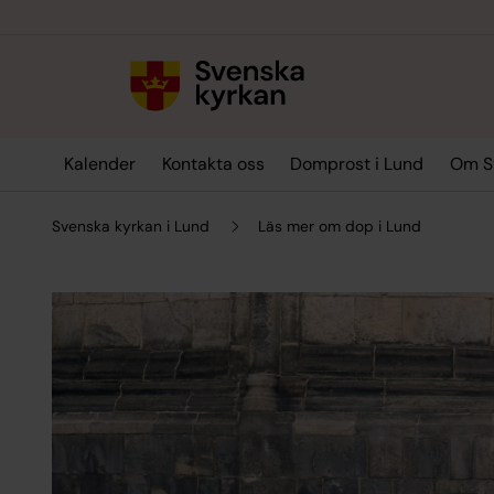
Till innehållet
Till undermeny
Kalender
Kontakta oss
Domprost i Lund
Om Sv
Svenska kyrkan i Lund
Läs mer om dop i Lund