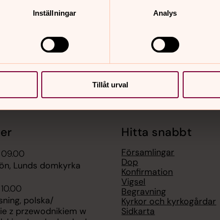
nnehåll?
Inställningar
Analys
Tillåt urval
er
Hitta snabbt
Församlingar
 09.00
Dop
bön, Lunds domkyrka
Konfirmation
Vigsel
 10.00
Begravning
ning, polska/
Kyrkor och kyrkogårdar
Sidkarta
ie z przewodnikiem w