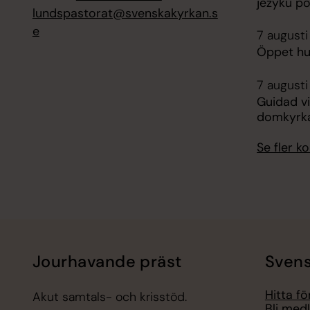
jezyku p
lundspastorat@svenskakyrkan.s
e
7 augusti
Öppet hus
7 augusti 
Guidad vi
domkyrk
Se fler 
Jourhavande präst
Svens
Hitta f
Akut samtals- och krisstöd.
Bli med