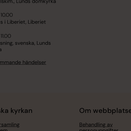
olskim., Lunds domkyrka
 10.00
 i Liberiet, Liberiet
11.00
sning, svenska, Lunds
a
kommande händelser
ka kyrkan
Om webbplats
örsamling
Behandling av
lem
personuppgifter