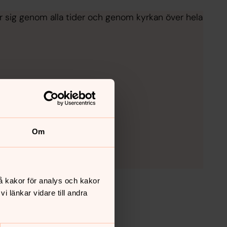
 sig genom alla tider och genom kyrkan över hela
Om
å kakor för analys och kakor
 länkar vidare till andra