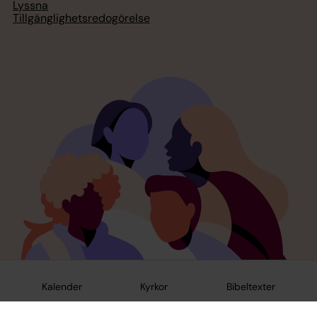
Lyssna
Tillgänglighetsredogörelse
Kalender
Kyrkor
Bibeltexter