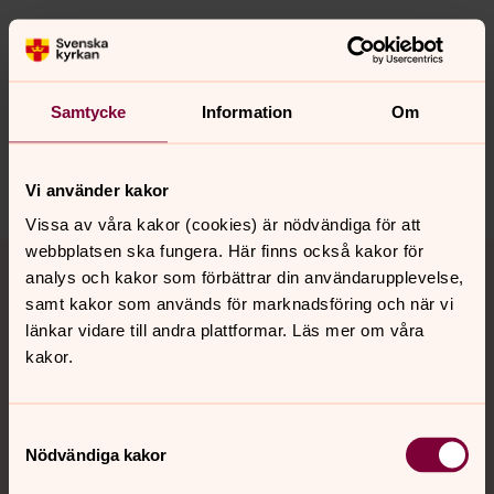
Senast ändrad 10 mars 2026
Synpunkter eller frågor på sidans
innehåll?
Samtycke
Information
Om
lundspastorat@svenskakyrkan.se
Dela
Vi använder kakor
Vissa av våra kakor (cookies) är nödvändiga för att
Tillbaka till toppen
Tillbaka till innehållet
webbplatsen ska fungera. Här finns också kakor för
analys och kakor som förbättrar din användarupplevelse,
samt kakor som används för marknadsföring och när vi
länkar vidare till andra plattformar. Läs mer om våra
Kontakt
kakor.
Samtyckesval
Kalender
Nödvändiga kakor