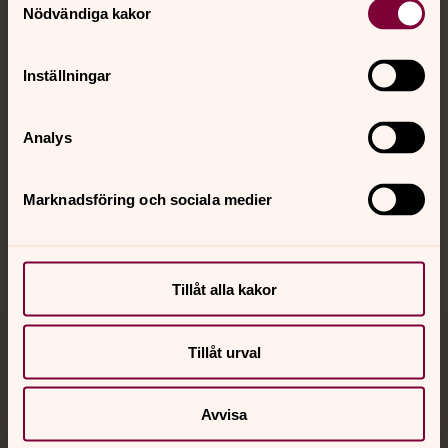
Nödvändiga kakor
Kalender
Inställningar
Hitta snabbt
Analys
Sociala kanaler
Marknadsföring och sociala medier
Tillåt alla kakor
Tillåt urval
Jourhavande präst
Akut samtals- och krisstöd. Prata eller chatta anonymt
Avvisa
med en präst på kvällar och nätter.