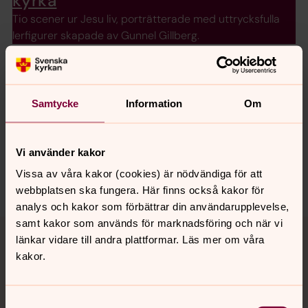
kyrka
Tio scener ur Jesu liv, porträtterade med uttrycksfulla
lerfigurer skapade av Gunnel Gillberg.
Senast ändrad 10 mars 2026
Samtycke
Information
Om
Synpunkter eller frågor på sidans
innehåll?
Vi använder kakor
lundspastorat@svenskakyrkan.se
Vissa av våra kakor (cookies) är nödvändiga för att
Dela
webbplatsen ska fungera. Här finns också kakor för
analys och kakor som förbättrar din användarupplevelse,
Tillbaka till toppen
Tillbaka till innehållet
samt kakor som används för marknadsföring och när vi
länkar vidare till andra plattformar. Läs mer om våra
kakor.
Kontakt
Samtyckesval