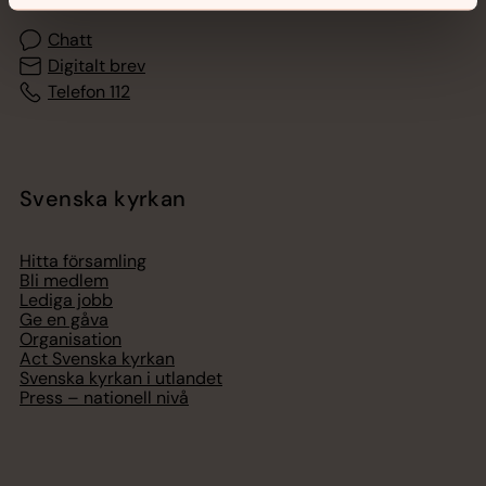
Chatt
Digitalt brev
Telefon 112
Svenska kyrkan
Hitta församling
Bli medlem
Lediga jobb
Ge en gåva
Organisation
Act Svenska kyrkan
Svenska kyrkan i utlandet
Press – nationell nivå