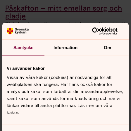
Påskafton – mitt emellan sorg och
glädje
Påskafton är egentligen ingen helgdag, men före midnatt
firar vi påskmässa i många kyrkor.
Påskdagen – Jesus har uppstått
Samtycke
Information
Om
När en grupp kvinnor kommer till Jesus grav är stenen
bortrullad och hans kropp är inte där. Jesus har uppstått
Vi använder kakor
från döden.
Vissa av våra kakor (cookies) är nödvändiga för att
webbplatsen ska fungera. Här finns också kakor för
Annandag påsk – Jesus möter
analys och kakor som förbättrar din användarupplevelse,
lärjungarna
samt kakor som används för marknadsföring och när vi
Jesus visar sig för lärjungarna på olika sätt. De reagerar
länkar vidare till andra plattformar. Läs mer om våra
också olika. Några tvivlar, någon vill se bevis. Men
kakor.
oavsett deras reaktioner stannar Jesus hos dem och
delar deras tillvaro.