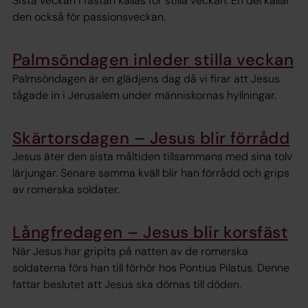
Sista veckan i fastan kallas för stilla veckan. En del kallar
den också för passionsveckan.
Palmsöndagen inleder stilla veckan
Palmsöndagen är en glädjens dag då vi firar att Jesus
tågade in i Jerusalem under människornas hyllningar.
Skärtorsdagen – Jesus blir förrådd
Jesus äter den sista måltiden tillsammans med sina tolv
lärjungar. Senare samma kväll blir han förrådd och grips
av romerska soldater.
Långfredagen – Jesus blir korsfäst
När Jesus har gripits på natten av de romerska
soldaterna förs han till förhör hos Pontius Pilatus. Denne
fattar beslutet att Jesus ska dömas till döden.