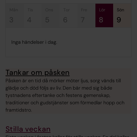
mån
tis
ons
tor
fre
lör
sön
3
4
5
6
7
8
9
Inga händelser i dag.
Tankar om påsken
Påsken är en tid då mörker möter ljus, sorg vänds till
glädje och död följs av liv. Den bär med sig både
tystnadens eftertanke och festens gemenskap,
traditioner och gudstjänster som förmedlar hopp och
framtidstro.
Stilla veckan