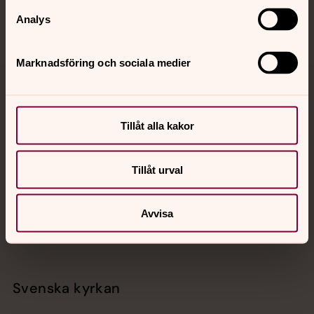
Analys
Marknadsföring och sociala medier
Jourhavande präst
Tillåt alla kakor
Akut samtals- och krisstöd. Prata eller chatta anonymt
med en präst på kvällar och nätter.
Tillåt urval
Chatt
Digitalt brev
Avvisa
Telefon 112
Svenska kyrkan