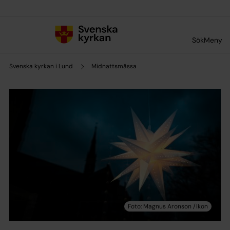
Till innehållet
Till undermeny
Sök
Meny
Svenska kyrkan i Lund
Midnattsmässa