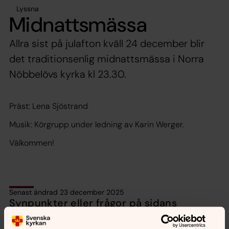
Lyssna
Midnattsmässa
Allra sist på julafton kväll 24 december blir
det traditionsenlig midnattsmässa i Norra
Nöbbelövs kyrka kl 23.30.
Präst: Lena Sjöstrand
Musik: Körgrupp under ledning av Karin Werger.
Välkommen!
Senast ändrad 23 december 2025
Synpunkter eller frågor på sidans
innehåll?