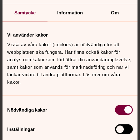
Lund.Nobbelov.forsamling@svenskakyrkan.se
Dela
Samtycke
Information
Om
Tillbaka till toppen
Tillbaka till innehållet
Vi använder kakor
Vissa av våra kakor (cookies) är nödvändiga för att
webbplatsen ska fungera. Här finns också kakor för
analys och kakor som förbättrar din användarupplevelse,
Kontakt
samt kakor som används för marknadsföring och när vi
länkar vidare till andra plattformar. Läs mer om våra
kakor.
Kalender
Samtyckesval
Hitta snabbt
Nödvändiga kakor
Inställningar
Sociala kanaler