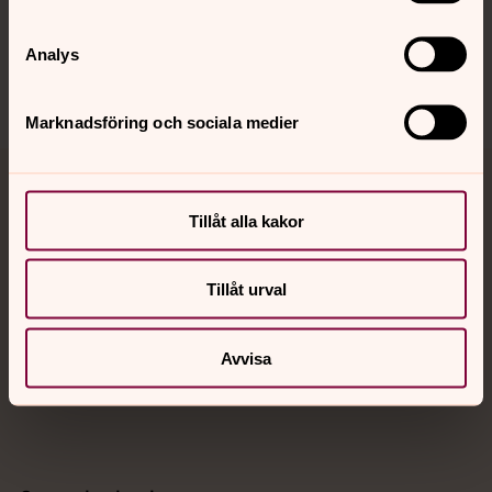
Sociala kanaler
Analys
Marknadsföring och sociala medier
Jourhavande präst
Tillåt alla kakor
Akut samtals- och krisstöd. Prata eller chatta anonymt
med en präst på kvällar och nätter.
Tillåt urval
Chatt
Avvisa
Digitalt brev
Telefon 112