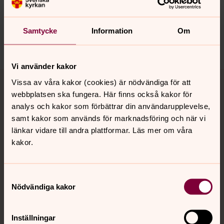
innehåll?
Lund.Nobbelov.forsamling@svenskakyrkan.se
Samtycke
Information
Om
Dela
Vi använder kakor
Tillbaka till toppen
Tillbaka till innehållet
Vissa av våra kakor (cookies) är nödvändiga för att
webbplatsen ska fungera. Här finns också kakor för
analys och kakor som förbättrar din användarupplevelse,
samt kakor som används för marknadsföring och när vi
Kontakt
länkar vidare till andra plattformar. Läs mer om våra
kakor.
Kalender
Samtyckesval
Nödvändiga kakor
Hitta snabbt
Inställningar