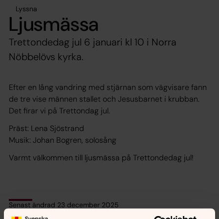
Lyssna
Ljusmässa
Trettondedag jul 6 januari kl 10 i Norra
Nöbbelövs kyrka.
Efter en lång vandring med stjärnan som vägvisare fann
de tre vise männen stallet och Jesusbarnet i krubban.
Det firar vi på Trettondag jul.
Präst: Lena Sjöstrand
Musik: Johan Bogren, solosång
Varmt välkommen till ljusmässa på Trettondedag jul!
Senast ändrad 23 december 2025
Synpunkter eller frågor på sidans