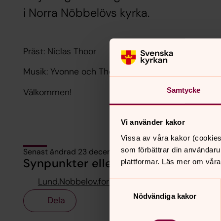
i Norra Nöbbelövs kyrka.
Präst: Niclas Thoor
Musik: Yvonne och Thomas Carlström
Samtycke
Välkommen!
Vi använder kakor
Vissa av våra kakor (cookies
som förbättrar din användaru
Senast ändrad 23 december 2025
Synpunkter eller frågor på sidans i
plattformar. Läs mer om våra
Lund.Nobbelov.forsamling@svenskakyrkan.se
Samtyckesval
Nödvändiga kakor
Dela