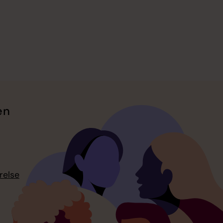
en
relse