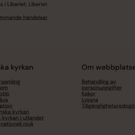
 i Liberiet, Liberiet
kommande händelser
ka kyrkan
Om webbplats
örsamling
Behandling av
lem
personuppgifter
jobb
Kakor
åva
Lyssna
ation
Tillgänglighetsredogö
nska kyrkan
 kyrkan i utlandet
nationell nivå