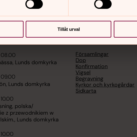
Tillåt urval
er
Hitta snabbt
Församlingar
 08.00
Dop
ässa, Lunds domkyrka
Konfirmation
Vigsel
 09.00
Begravning
bön, Lunds domkyrka
Kyrkor och kyrkogårdar
Sidkarta
 10.00
ning, polska/
ie z przewodnikiem w
olskim., Lunds domkyrka
 10.00