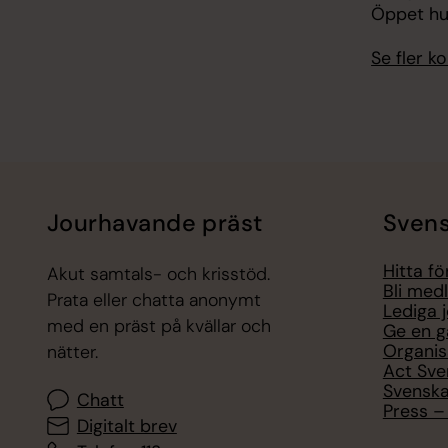
Öppet hus
Se fler 
Jourhavande präst
Svens
Hitta f
Akut samtals- och krisstöd.
Bli med
Prata eller chatta anonymt
Lediga 
med en präst på kvällar och
Ge en g
Organis
nätter.
Act Sve
Svenska
Chatt
Press – 
Digitalt brev