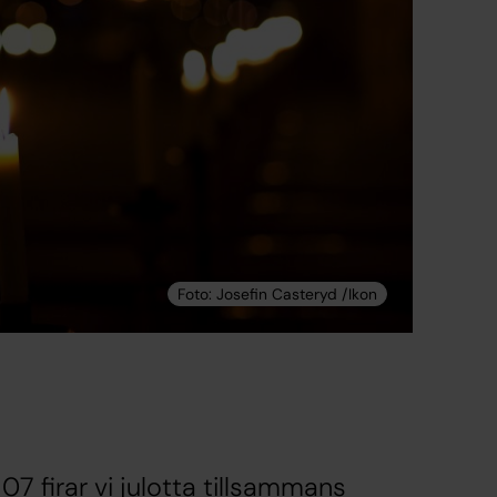
 firar vi julotta tillsammans