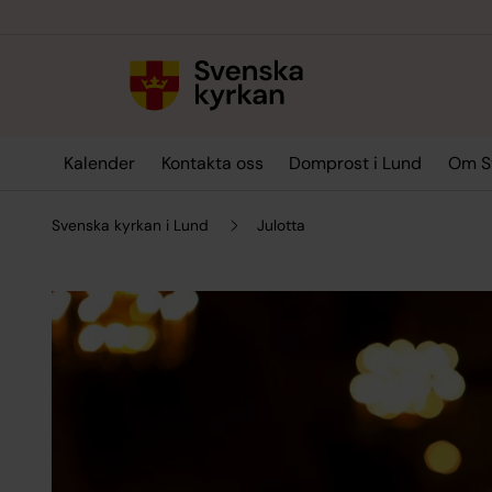
Till innehållet
Till undermeny
Kalender
Kontakta oss
Domprost i Lund
Om Sv
Svenska kyrkan i Lund
Julotta