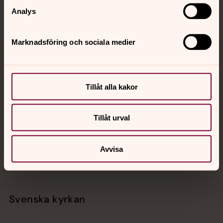
Analys
Marknadsföring och sociala medier
Jourhavande präst
Akut samtals- och krisstöd. Prata eller chatta anonymt
Tillåt alla kakor
med en präst på kvällar och nätter.
Tillåt urval
Chatt
Digitalt brev
Avvisa
Telefon 112
Svenska kyrkan