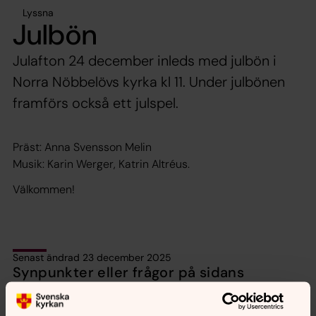
Lyssna
Julbön
Julafton 24 december inleds med julbön i
Norra Nöbbelövs kyrka kl 11. Under julbönen
framförs också ett julspel.
Präst: Anna Svensson Melin
Musik: Karin Werger, Katrin Altréus.
Välkommen!
Senast ändrad 23 december 2025
Synpunkter eller frågor på sidans
innehåll?
Lund.Nobbelov.forsamling@svenskakyrkan.se