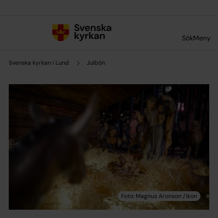
Till innehållet
Till undermeny
Sök
Meny
Svenska kyrkan i Lund
Julbön