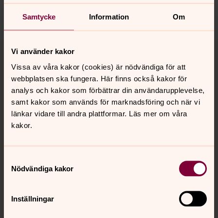
Dela
Samtycke
Information
Om
Tillbaka till toppen
Tillbaka till innehållet
Vi använder kakor
Vissa av våra kakor (cookies) är nödvändiga för att
webbplatsen ska fungera. Här finns också kakor för
analys och kakor som förbättrar din användarupplevelse,
Kontakt
samt kakor som används för marknadsföring och när vi
länkar vidare till andra plattformar. Läs mer om våra
kakor.
Kalender
Samtyckesval
Hitta snabbt
Nödvändiga kakor
Inställningar
Sociala kanaler