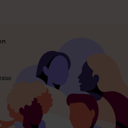
en
relse