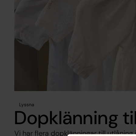
Lyssna
Dopklänning til
Vi har flera dopklänningar till utlånin