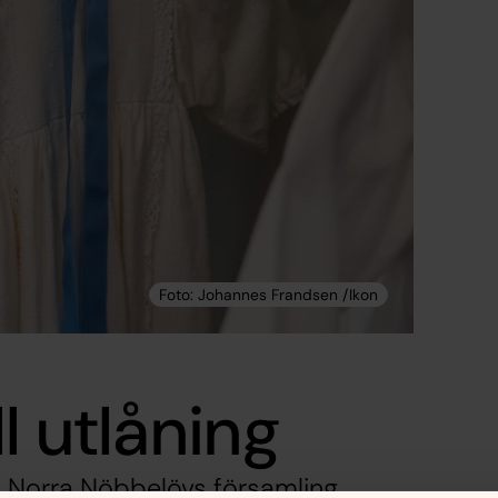
l utlåning
g i Norra Nöbbelövs församling.