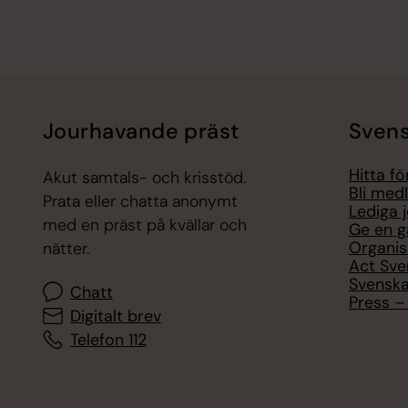
Jourhavande präst
Svens
Hitta f
Akut samtals- och krisstöd.
Bli med
Prata eller chatta anonymt
Lediga 
med en präst på kvällar och
Ge en g
Organis
nätter.
Act Sve
Svenska
Chatt
Press – 
Digitalt brev
Telefon 112