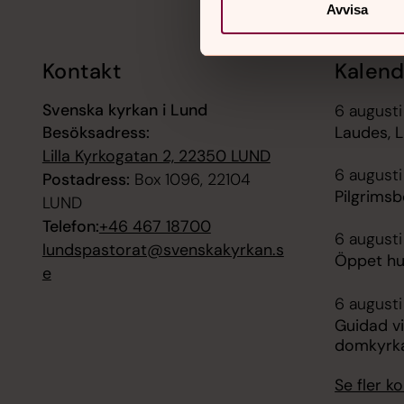
Avvisa
Kontakt
Kalend
Svenska kyrkan i Lund
6 august
Besöksadress:
Laudes, 
Lilla Kyrkogatan 2, 22350 LUND
6 augusti
Postadress:
Box 1096, 22104
Pilgrims
LUND
Telefon:
+46 467 18700
6 augusti
lundspastorat@svenskakyrkan.s
Öppet hus
e
6 augusti
Guidad vi
domkyrk
Se fler 