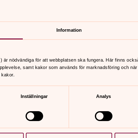
Information
er hör av dig till Norra Nöbbelövs
) är nödvändiga för att webbplatsen ska fungera. Här finns ocks
pplevelse, samt kakor som används för marknadsföring och när vi
 kakor.
nnehåll?
Inställningar
Analys