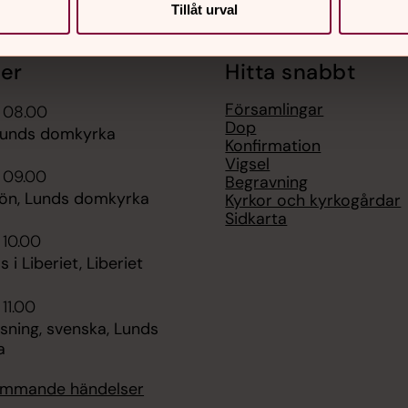
Tillåt urval
er
Hitta snabbt
Församlingar
i 08.00
Dop
Lunds domkyrka
Konfirmation
Vigsel
 09.00
Begravning
bön, Lunds domkyrka
Kyrkor och kyrkogårdar
Sidkarta
 10.00
 i Liberiet, Liberiet
 11.00
sning, svenska, Lunds
a
kommande händelser