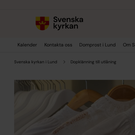
Till innehållet
Till undermeny
Kalender
Kontakta oss
Domprost i Lund
Om Sv
Svenska kyrkan i Lund
Dopklänning till utlåning