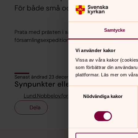
För både små och stora barn.
Samtycke
Prata med prästen i samband med dopsamtalet, ell
församlingsexpedition: 046-71 88 60.
Vi använder kakor
Vissa av våra kakor (cookies
som förbättrar din användaru
plattformar. Läs mer om våra
Senast ändrad 23 december 2025
Synpunkter eller frågor på sidans i
Samtyckesval
Lund.Nobbelov.forsamling@svenskakyrkan.se
Nödvändiga kakor
Dela
Tillbaka till toppen
Tillbaka till innehållet