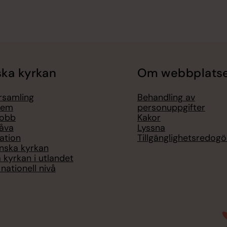
ka kyrkan
Om webbplats
örsamling
Behandling av
lem
personuppgifter
jobb
Kakor
åva
Lyssna
ation
Tillgänglighetsredogö
nska kyrkan
 kyrkan i utlandet
nationell nivå