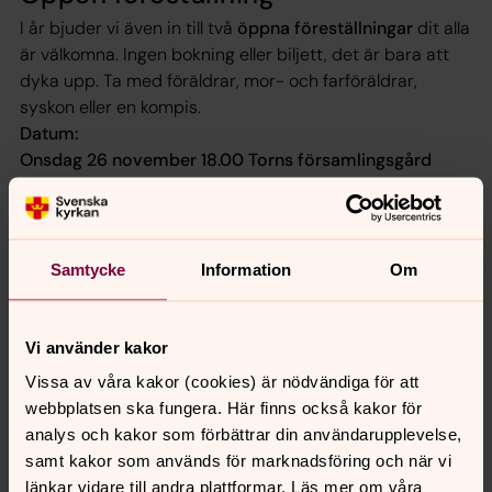
I år bjuder vi även in till två
öppna föreställningar
dit alla
är välkomna. Ingen bokning eller biljett, det är bara att
dyka upp. Ta med föräldrar, mor- och farföräldrar,
syskon eller en kompis.
Datum:
Onsdag 26 november 18.00
Torns församlingsgård
Stångby
Torsdag 4 december 17.00 Norra Nöbbelövs kyrka
Himmel och julgröt med årets julspel
Efter julspelet äter vi risgrynsgröt tillsammans.
Samtycke
Information
Om
Vi använder kakor
Senast ändrad 23 december 2025
Vissa av våra kakor (cookies) är nödvändiga för att
Synpunkter eller frågor på sidans
webbplatsen ska fungera. Här finns också kakor för
innehåll?
analys och kakor som förbättrar din användarupplevelse,
Lund.Nobbelov.forsamling@svenskakyrkan.se
samt kakor som används för marknadsföring och när vi
länkar vidare till andra plattformar. Läs mer om våra