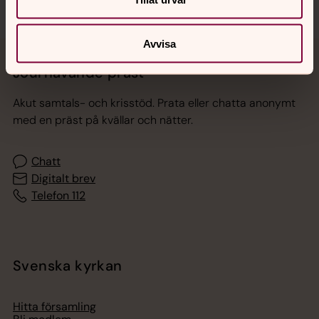
Avvisa
Jourhavande präst
Akut samtals- och krisstöd. Prata eller chatta anonymt
med en präst på kvällar och nätter.
Chatt
Digitalt brev
Telefon 112
Svenska kyrkan
Hitta församling