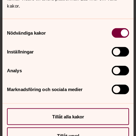
Dela
kakor.
Tillbaka till toppen
Tillbaka till innehållet
Samtyckesval
Nödvändiga kakor
Kontakt
Inställningar
Analys
Kalender
Marknadsföring och sociala medier
Hitta snabbt
Tillåt alla kakor
Sociala kanaler
Tillåt urval