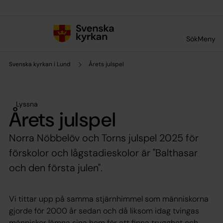
Till innehållet
Till undermeny
Sök
Meny
Svenska kyrkan i Lund
Årets julspel
Lyssna
Årets julspel
Norra Nöbbelöv och Torns julspel 2025 för
förskolor och lågstadieskolor är "Balthasar
och den första julen".
Vi tittar upp på samma stjärnhimmel som människorna
gjorde för 2000 år sedan och då liksom idag tvingas
människor lämna sina hem för att finna trygghet och