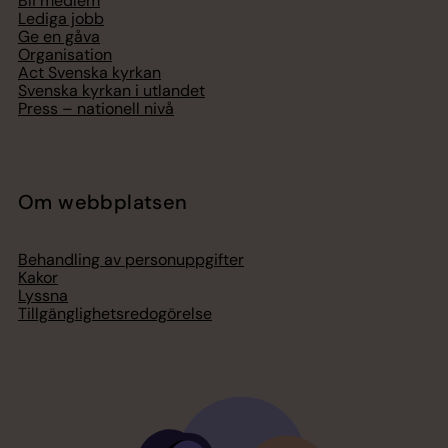
Bli medlem
Lediga jobb
Ge en gåva
Organisation
Act Svenska kyrkan
Svenska kyrkan i utlandet
Press – nationell nivå
Om webbplatsen
Behandling av personuppgifter
Kakor
Lyssna
Tillgänglighetsredogörelse