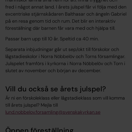
fred i något annat land. I årets julspel får vi följa med den
excentriske stjärnskådaren Balthasar och ängeln Gabriel
på en resa genom tid och rum. Det blir en interaktiv
föreställning där barnen får vara med och hjälpa till.
Passar barn upp till 10 år. Speltid ca 40 min.
Separata inbjudningar går ut sep/okt till förskolor och
lågstadieskolor i Norra Nöbbelöv och Torns församlingar.
Julspelet framförs i kyrkorna i Norra Nöbbelöv och Torn i
slutet av november och början av december.
Vill du också se årets julspel?
Är ni en förskoleklass eller lågstadieklass som vill komma
till årets julspel? Mejla till
lund.nobbelov.forsamling@svenskakyrkan.se
Öppen föreställning