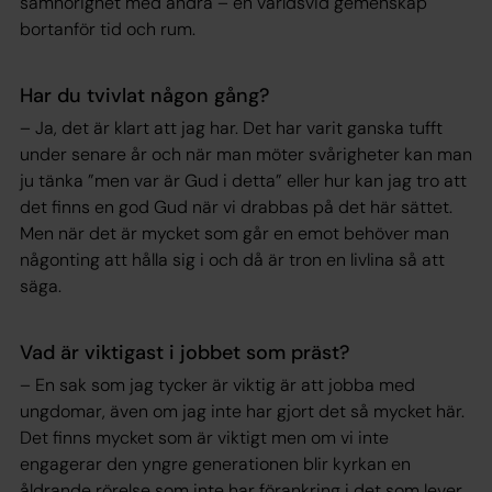
samhörighet med andra – en världsvid gemenskap
bortanför tid och rum.
Har du tvivlat någon gång?
– Ja, det är klart att jag har. Det har varit ganska tufft
under senare år och när man möter svårigheter kan man
ju tänka ”men var är Gud i detta” eller hur kan jag tro att
det finns en god Gud när vi drabbas på det här sättet.
Men när det är mycket som går en emot behöver man
någonting att hålla sig i och då är tron en livlina så att
säga.
Vad är viktigast i jobbet som präst?
– En sak som jag tycker är viktig är att jobba med
ungdomar, även om jag inte har gjort det så mycket här.
Det finns mycket som är viktigt men om vi inte
engagerar den yngre generationen blir kyrkan en
åldrande rörelse som inte har förankring i det som lever