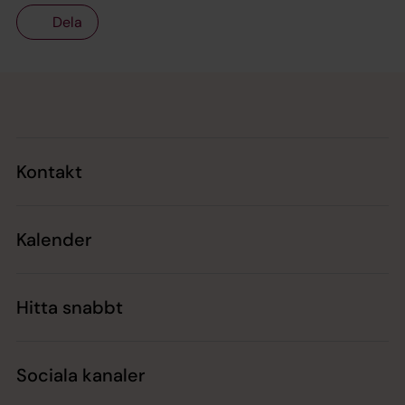
Dela
Tillbaka till toppen
Tillbaka till innehållet
Kontakt
Kalender
Hitta snabbt
Sociala kanaler