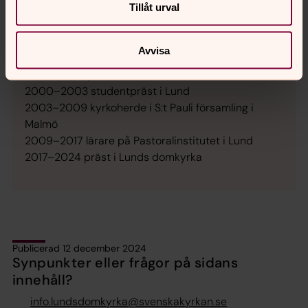
Tillåt urval
Här har Mats Nyberg verkat:
1990–1998 präst i Trollhättan, både i staden och på
Avvisa
landsbygden utanför
1998–2000 präst i Ystad
2000–2003 studentpräst i Lund
2003–2009 kyrkoherde i S:t Pauli församling i
Malmö
2009–2017 lärare på Pastoralinstitutet i Lund
2017–2024 präst i Lunds domkyrka
Publicerad 12 december 2024
Synpunkter eller frågor på sidans
innehåll?
info.lundsdomkyrka@svenskakyrkan.se