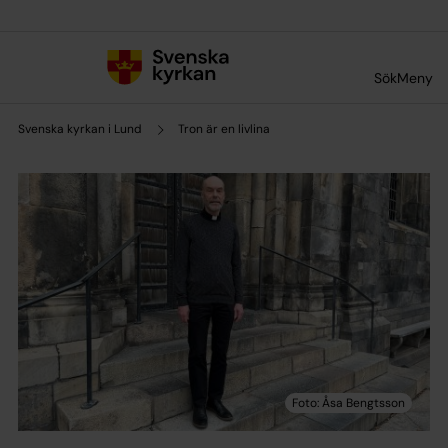
Till innehållet
Till undermeny
Sök
Meny
Svenska kyrkan i Lund
Tron är en livlina