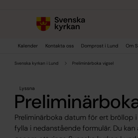
Till innehållet
Till undermeny
Kalender
Kontakta oss
Domprost i Lund
Om Sv
Svenska kyrkan i Lund
Preliminärboka vigsel
Lyssna
Preliminärboka
Preliminärboka datum för ert bröllop
fylla i nedanstående formulär. Du kan