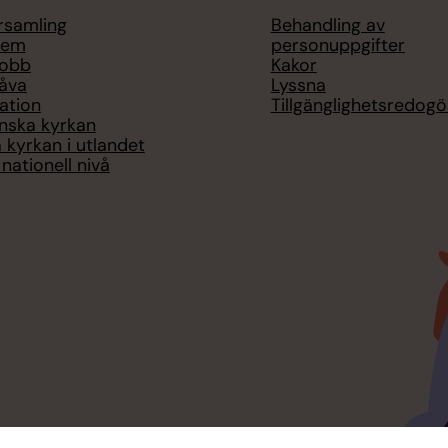
örsamling
Behandling av
lem
personuppgifter
jobb
Kakor
åva
Lyssna
ation
Tillgänglighetsredogö
nska kyrkan
 kyrkan i utlandet
nationell nivå