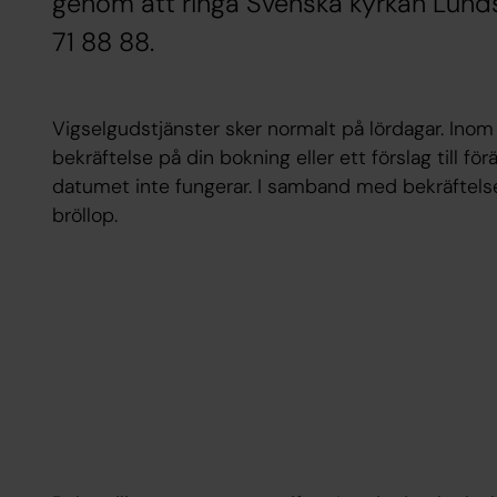
genom att ringa Svenska kyrkan Lund
71 88 88.
Vigselgudstjänster sker normalt på lördagar. Inom
bekräftelse på din bokning eller ett förslag till f
datumet inte fungerar. I samband med bekräftelsen
bröllop.