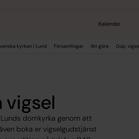
Kalender
enska kyrkan i Lund
Församlingar
Att göra
Dop, vigs
 vigsel
 i Lunds domkyrka genom att
 även boka er vigselgudstjänst