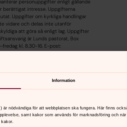
anterar personuppgifter enligt gällande
r berättigat intresse. Uppgifterna
slutat. Uppgifter om kyrkliga handlingar
te vidare och delas inte utanför
yldiga att göra så enligt lag. Uppgifter
giftsansvarig är Lunds pastorat, Box
fredag kl. 8.30-16. E-post:
 Ta kontakt om du vill ha ut
 att begära rättelse, överföring eller
tt göra invändningar eller begära
 vår behandling av dina
Information
 tillsynsmyndigheten
.
) är nödvändiga för att webbplatsen ska fungera. Här finns ocks
pplevelse, samt kakor som används för marknadsföring och när vi
 kakor.