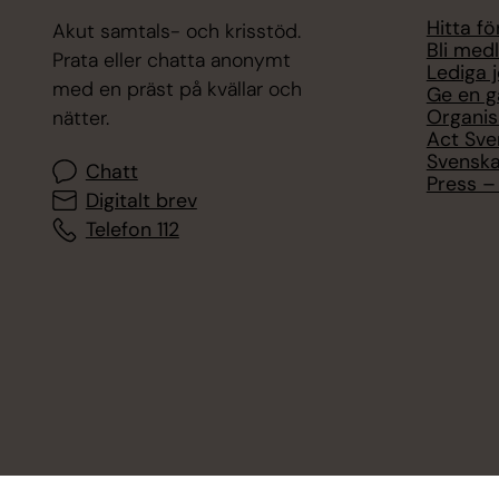
Hitta f
Akut samtals- och krisstöd.
Bli med
Prata eller chatta anonymt
Lediga 
med en präst på kvällar och
Ge en g
Organis
nätter.
Act Sve
Svenska
Chatt
Press – 
Digitalt brev
Telefon 112