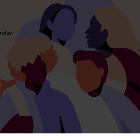
relse