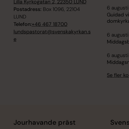
Lilla Kyrkogatan 2, 22350 LUND
6 augusti
Postadress:
Box 1096, 22104
Guidad vi
LUND
domkyrk
Telefon:
+46 467 18700
lundspastorat@svenskakyrkan.s
6 augusti
e
Middagsb
6 augusti
Middagsm
Se fler 
Jourhavande präst
Svens