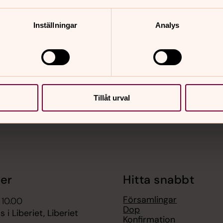
Inställningar
Analys
nnehåll?
Tillåt urval
er
Hitta snabbt
Församlingar
 10.00
Dop
 i Liberiet, Liberiet
Konfirmation