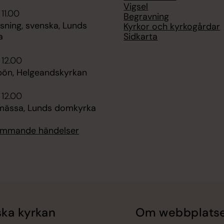
Vigsel
 11.00
Begravning
sning, svenska, Lunds
Kyrkor och kyrkogårdar
Sidkarta
a
 12.00
ön, Helgeandskyrkan
 12.00
ässa, Lunds domkyrka
kommande händelser
ka kyrkan
Om webbplats