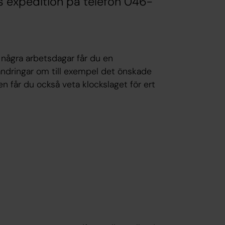
s expedition på telefon 046-
 några arbetsdagar får du en
örändringar om till exempel det önskade
 får du också veta klockslaget för ert