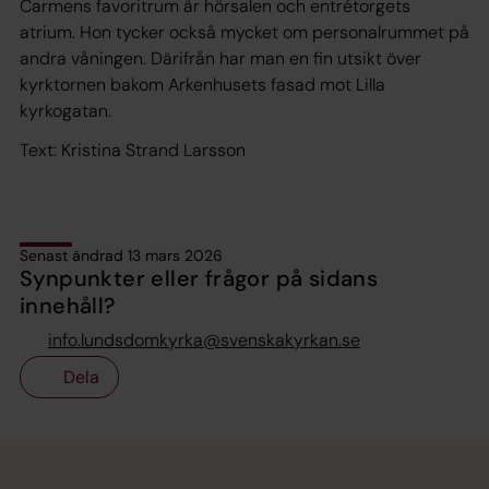
Carmens favoritrum är hörsalen och entrétorgets
atrium. Hon tycker också mycket om personalrummet på
andra våningen. Därifrån har man en fin utsikt över
kyrktornen bakom Arkenhusets fasad mot Lilla
kyrkogatan.
Text: Kristina Strand Larsson
Senast ändrad 13 mars 2026
Synpunkter eller frågor på sidans
innehåll?
info.lundsdomkyrka@svenskakyrkan.se
Dela
Tillbaka till toppen
Tillbaka till innehållet