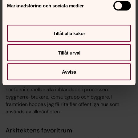
Marknadsföring och sociala medier
Många inblandade var en nödvändighet
Invändigt är huset gjutet i betong mot brädform.
Upplevelsen av materialets tyngd kontrasterar vackert
Tillåt alla kakor
mot tomrummet som fylls med ljuset som faller in genom
fasad- och taköppningar.
– Jag hoppas att det blir en inspirerande och
Tillåt urval
inbjudande miljö för verksamheten och att byggnaden
uppfyller dess behov. Man kan nog säga att jag gjort mitt
Avvisa
drömprojekt med tanke på det förtroende som jag har
fått av domkyrkorådet och det positiva samarbetet som
har funnits mellan alla inblandade i processen:
byggherre, brukare, konsultgrupp och byggare. I
framtiden hoppas jag få rita fler offentliga hus som
används av allmänheten.
Arkitektens favoritrum