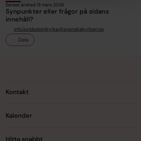
Senast ändrad 13 mars 2026
Synpunkter eller frågor på sidans
innehåll?
info.lundsdomkyrka@svenskakyrkan.se
Dela
Tillbaka till toppen
Tillbaka till innehållet
Kontakt
Kalender
Hitta snabbt