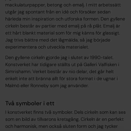
mackulaturpapper, betong och emalj. I mitt arbetssätt
utgår jag spontant från en idé och försöker sedan
härleda min inspiration och utforska formen. Den gyllene
cirkeln består av partier med emalj på rå plåt. Emalj är
ett hårt blankt material som för mig känns för glassigt.
Jag trivs bättre med det lågmälda, så jag började
experimentera och utveckla materialet.
Den gyllene cirkeln gjorde jag i slutet av 1990-talet.
Konstverket har tidigare ställts ut på Galleri Valfisken i
Simrishamn. Verket består av nio delar, det går helt
enkelt inte att bränna allt för stora format i de ugnar i
Malmö eller Ronneby som jag använder.
Två symboler i ett
I konstverket finns två symboler. Dels cirkeln som kan ses
som en bild av tillvarons kretsgång. Cirkeln är en perfekt
och harmonisk, men också sluten form och jag tycker