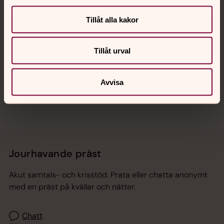
Tillåt alla kakor
Hitta snabbt
Tillåt urval
Sociala kanaler
Avvisa
Jourhavande präst
Akut samtals- och krisstöd. Prata eller chatta anonymt
med en präst på kvällar och nätter.
Chatt