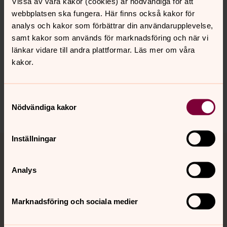
Vissa av våra kakor (cookies) är nödvändiga för att
webbplatsen ska fungera. Här finns också kakor för
analys och kakor som förbättrar din användarupplevelse,
samt kakor som används för marknadsföring och när vi
Senast ändrad 7 september 2020
länkar vidare till andra plattformar. Läs mer om våra
Synpunkter eller frågor på sidans
kakor.
innehåll?
lundspastorat@svenskakyrkan.se
Samtyckesval
Dela
Nödvändiga kakor
Tillbaka till toppen
Tillbaka till innehållet
Inställningar
Analys
Kontakt
Marknadsföring och sociala medier
Kalender