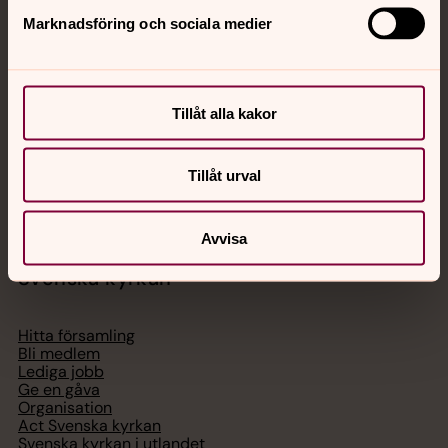
Jourhavande präst
Marknadsföring och sociala medier
Akut samtals- och krisstöd. Prata eller chatta anonymt
med en präst på kvällar och nätter.
Tillåt alla kakor
Chatt
Digitalt brev
Tillåt urval
Telefon 112
Avvisa
Svenska kyrkan
Hitta församling
Bli medlem
Lediga jobb
Ge en gåva
Organisation
Act Svenska kyrkan
Svenska kyrkan i utlandet