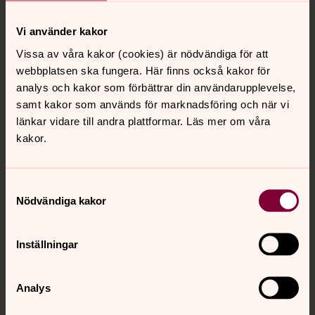
Vi använder kakor
Kontakt
Vissa av våra kakor (cookies) är nödvändiga för att
webbplatsen ska fungera. Här finns också kakor för
analys och kakor som förbättrar din användarupplevelse,
Kalender
samt kakor som används för marknadsföring och när vi
länkar vidare till andra plattformar. Läs mer om våra
kakor.
Hitta snabbt
Samtyckesval
Nödvändiga kakor
Sociala kanaler
Inställningar
Analys